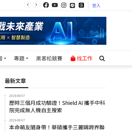
登入
園
專題
黑客松競賽
找工作
最新文章
2026-08-07
歷時三個月成功驗證！Shield AI 攜手中科
院完成無人機自主搜索
2026-08-07
本命萌友隨身帶！華碩攜手三麗鷗跨界聯