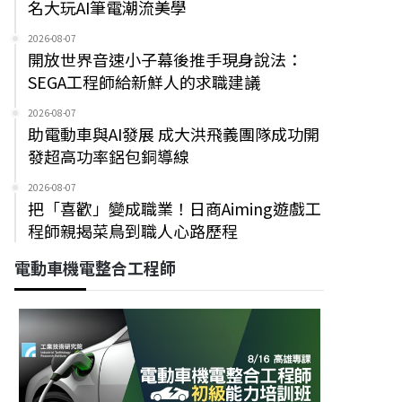
名大玩AI筆電潮流美學
2026-08-07
開放世界音速小子幕後推手現身說法：
SEGA工程師給新鮮人的求職建議
2026-08-07
助電動車與AI發展 成大洪飛義團隊成功開
發超高功率鋁包銅導線
2026-08-07
把「喜歡」變成職業！日商Aiming遊戲工
程師親揭菜鳥到職人心路歷程
電動車機電整合工程師