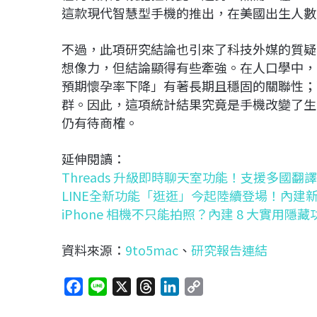
這款現代智慧型手機的推出，在美國出生人數
不過，此項研究結論也引來了科技外媒的質疑
想像力，但結論顯得有些牽強。在人口學中，
預期懷孕率下降」有著長期且穩固的關聯性；而這
群。因此，這項統計結果究竟是手機改變了生
仍有待商榷。
延伸閱讀：
Threads 升級即時聊天室功能！支援多國
LINE全新功能「逛逛」今起陸續登場！內建
iPhone 相機不只能拍照？內建 8 大實用隱
資料來源：
9to5mac
、
研究報告連結
F
L
X
T
L
C
a
i
h
i
o