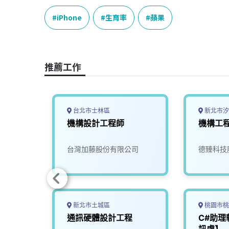
c
n
r
n
p
e
e
e
k
y
iPhone
生育率
蘋果
b
a
e
L
o
d
d
i
o
s
I
n
推薦工作
k
n
k
台北市士林區
新北市汐
員
機構設計工程師
機構工
台灣加藤股份有限公司
德臻科技
新北市土城區
桃園市桃
通訊硬體設計工程
C#助
設計工
訊處】