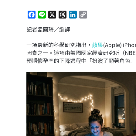
F
L
X
T
L
C
a
i
h
i
o
記者孟圓琦／編譯
c
n
r
n
p
e
e
e
k
y
一項最新的科學研究指出，
蘋果
(Apple)
b
a
e
L
因素之一。這項由美國國家經濟研究所（NBE
o
d
d
i
預期懷孕率的下降過程中「扮演了顯著角色」
o
s
I
n
k
n
k