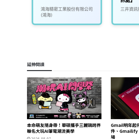
份有限
鴻海精密工業股份有限公司
三井資訊
)
(鴻海)
延伸閱讀
本命萌友隨身帶！華碩攜手三麗鷗跨界
Gmail明年
聯名大玩AI筆電潮流美學
件、Gmailif
場
2026-08-07