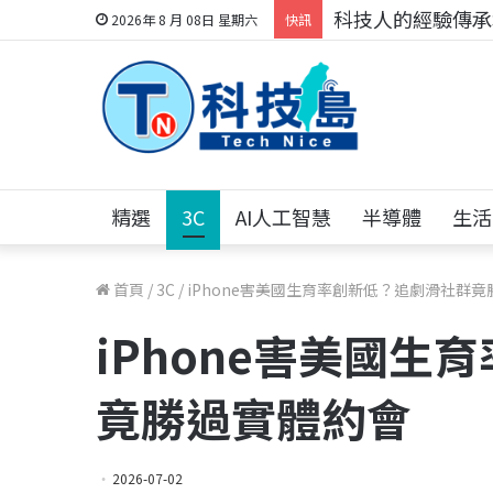
科技人的經驗傳承地
2026年 8 月 08日 星期六
快訊
精選
3C
AI人工智慧
半導體
生活
首頁
/
3C
/
iPhone害美國生育率創新低？追劇滑社群
iPhone害美國生
竟勝過實體約會
2026-07-02