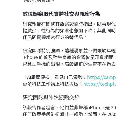
號較強的區域。
數位娛樂取代實體社交與親密行為
研究報告在闡述其觀察證據時指出，隨著現代
幅減少，性行為的頻率也急劇下降；與此同時
伴侶間實體親密行為的替代品。
研究團隊特別強調，這種現象並不侷限於年輕族群
iPhone 的普及對生育率的影響皆呈現負
智慧型手機的出現，高齡族群的生育率在過去
「AI履歷健檢」看見自己優勢：
https://camp
更多科技工作請上科技專區：
https://techpl
研究團隊與外媒觀點交鋒
該報告作者坦言，他們並非聲稱 iPhone 是
任何政策手段能扭轉此一趨勢。然而，在 2008