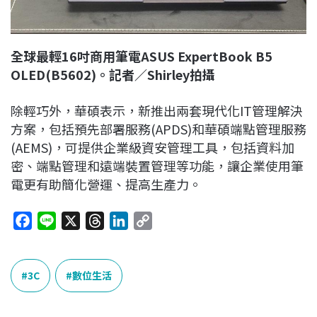
全球最輕16吋商用筆電ASUS ExpertBook B5
OLED(B5602)。記者／Shirley拍攝
除輕巧外，華碩表示，新推出兩套現代化IT管理解決
方案，包括預先部署服務(APDS)和華碩端點管理服務
(AEMS)，可提供企業級資安管理工具，包括資料加
密、端點管理和遠端裝置管理等功能，讓企業使用筆
電更有助簡化營運、提高生產力。
F
L
X
T
L
C
a
i
h
i
o
c
n
r
n
p
e
e
e
k
y
3C
數位生活
b
a
e
L
o
d
d
i