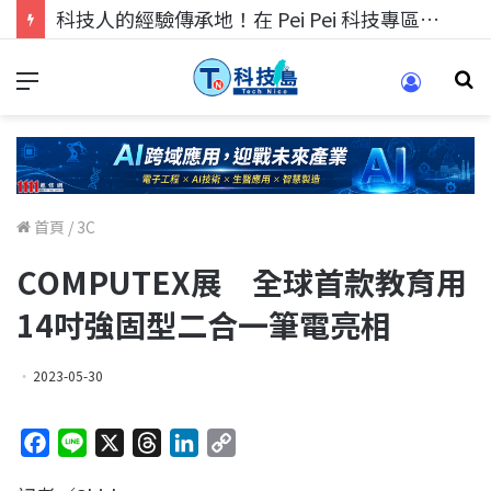
科技人找工作，就到TECH+ 科技專區!
首頁
/
3C
COMPUTEX展 全球首款教育用
14吋強固型二合一筆電亮相
2023-05-30
F
L
X
T
L
C
a
i
h
i
o