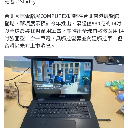
記者／Shirley
c
n
r
n
p
e
e
e
k
y
台北國際電腦展COMPUTEX即起在台北南港展覽館
b
a
e
L
登場，華項展示預計今年推出、最輕僅990克的14吋
o
d
d
i
與全球最輕16吋商用筆電，並推出全球首款教育用14
o
s
I
n
吋強固型二合一筆電，具觸控螢幕並內建觸控筆，但
k
n
k
台灣尚未有上市消息。