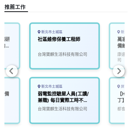
o
s
I
n
推薦工作
k
n
k
新北市土城區
新北市
一起研
社區維修保養工程師
萬家福
」的未
備維護
北
台灣寶麒生活科技有限公司
康達盛
司
新北市土城區
屏東縣
營設備
弱電監控驗屋人員(工讀/
【Hote
兼職) 每日實際工時不超
丁】機
過6小時
台灣寶麒生活科技有限公司
都會生