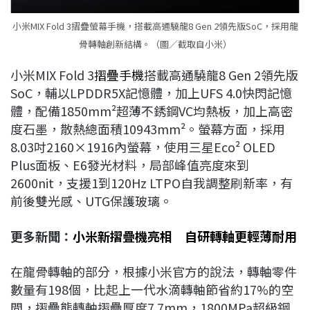
小米MIX Fold 3摺疊螢幕手機，搭載高通驍龍8 Gen 2領先版SoC，採用龍
骨轉軸創新結構。（圖／截取自小米）
小米MIX Fold 3
摺疊手機
搭載高通驍龍8 Gen 2領先版
SoC，輔以LPDDR5X記憶體，加上UFS 4.0快閃記憶
體，配備1850mm²超薄不銹鋼VC均熱板，加上高密
度石墨，散熱總面積10943mm²。螢幕方面，採用
8.03吋2160×1916內螢幕，使用三星Eco² OLED
Plus面板、E6發光材料，局部峰值亮度來到
2600nit，支援1到120Hz LTPO自我調整刷新率，有
前後雙光感、UTG保護玻璃。
更多新聞：
小米新摺疊機亮相 自研轉軸更輕薄耐用
在龍骨轉軸的部分，根據小米官方的說法，轉軸零件
數量有198個，比起上一代水滴轉軸節省約17%的空
間，摺疊態轉軸摺疊厚度7.7mm，1800MPa超級鋼