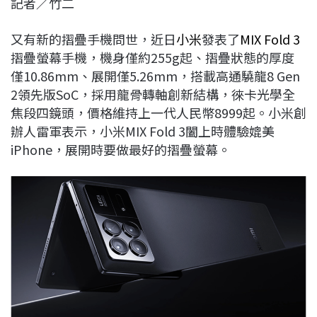
記者／竹二
c
n
r
n
p
e
e
e
k
y
又有新的摺疊手機問世，近日
小米
發表了
MIX Fold 3
b
a
e
L
摺疊螢幕手機，機身僅約255g起、摺疊狀態的厚度
o
d
d
i
僅10.86mm、展開僅5.26mm，搭載高通驍龍8 Gen
o
s
I
n
2領先版SoC，採用龍骨轉軸創新結構，徠卡光學全
k
n
k
焦段四鏡頭，價格維持上一代人民幣8999起。小米創
辦人雷軍表示，小米MIX Fold 3闔上時體驗媲美
iPhone，展開時要做最好的摺疊螢幕。