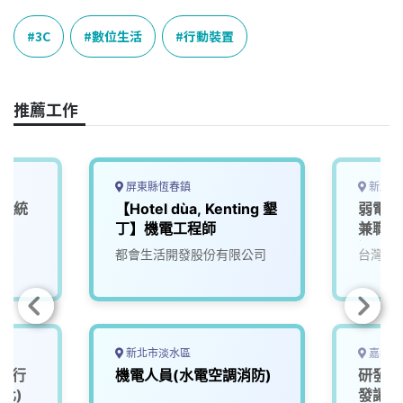
c
n
r
n
p
e
e
e
k
y
3C
數位生活
行動裝置
b
a
e
L
o
d
d
i
o
s
I
n
推薦工作
k
n
k
屏東縣恆春鎮
新北市
d系統
【Hotel dùa, Kenting 墾
弱電監
丁】機電工程師
兼職)
過6小
都會生活開發股份有限公司
台灣寶
新北市淡水區
嘉義縣
 (行
機電人員(水電空調消防)
研發人
化)
發讓生