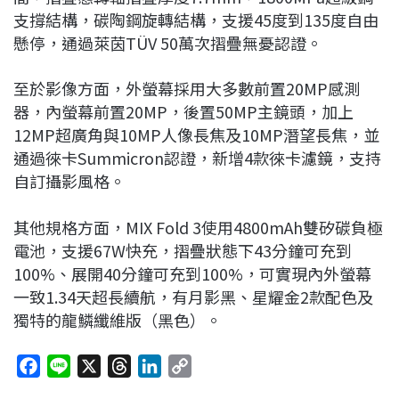
支撐結構，碳陶鋼旋轉結構，支援45度到135度自由
懸停，通過萊茵TÜV 50萬次摺疊無憂認證。
至於影像方面，外螢幕採用大多數前置20MP感測
器，內螢幕前置20MP，後置50MP主鏡頭，加上
12MP超廣角與10MP人像長焦及10MP潛望長焦，並
通過徠卡Summicron認證，新增4款徠卡濾鏡，支持
自訂攝影風格。
其他規格方面，MIX Fold 3使用4800mAh雙矽碳負極
電池，支援67W快充，摺疊狀態下43分鐘可充到
100%、展開40分鐘可充到100%，可實現內外螢幕
一致1.34天超長續航，有月影黑、星耀金2款配色及
獨特的龍鱗纖維版（黑色）。
F
L
X
T
L
C
a
i
h
i
o