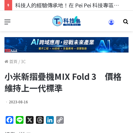
科技人找工作，就到TECH+ 科技專區!
首頁
/
3C
小米新摺疊機MIX Fold 3 價格
維持上一代標準
2023-08-16
F
L
X
T
L
C
a
i
h
i
o