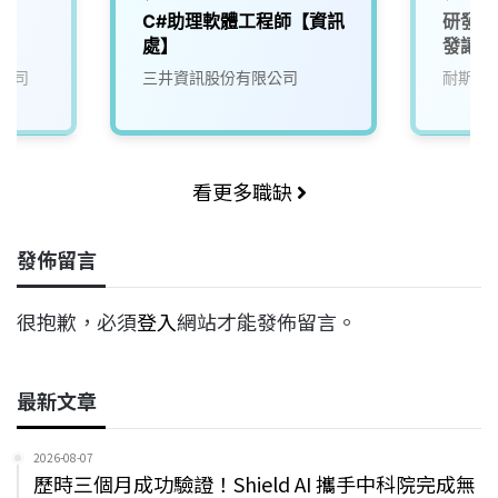
C#助理軟體工程師【資訊
研發人
處】
發讓生
來)1
公司
三井資訊股份有限公司
耐斯企
看更多職缺
發佈留言
很抱歉，必須
登入
網站才能發佈留言。
最新文章
2026-08-07
歷時三個月成功驗證！Shield AI 攜手中科院完成無