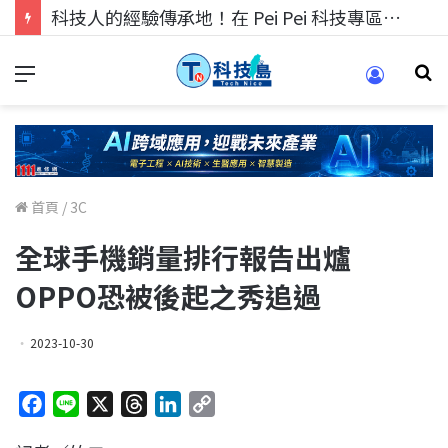
科技人找工作，就到TECH+ 科技專區!
首頁
/
3C
全球手機銷量排行報告出爐
OPPO恐被後起之秀追過
2023-10-30
F
L
X
T
L
C
a
i
h
i
o