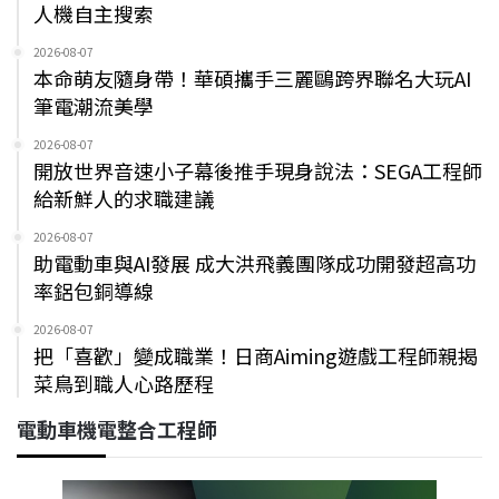
人機自主搜索
2026-08-07
本命萌友隨身帶！華碩攜手三麗鷗跨界聯名大玩AI
筆電潮流美學
2026-08-07
開放世界音速小子幕後推手現身說法：SEGA工程師
給新鮮人的求職建議
2026-08-07
助電動車與AI發展 成大洪飛義團隊成功開發超高功
率鋁包銅導線
2026-08-07
把「喜歡」變成職業！日商Aiming遊戲工程師親揭
菜鳥到職人心路歷程
電動車機電整合工程師