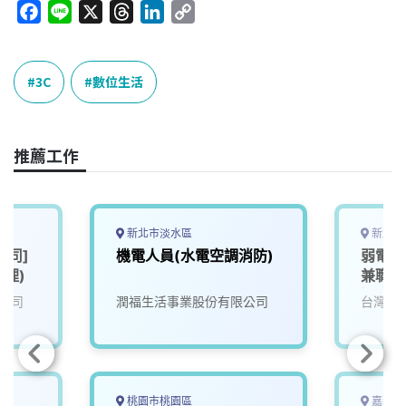
F
L
X
T
L
C
a
i
h
i
o
c
n
r
n
p
e
e
e
k
y
3C
數位生活
b
a
e
L
o
d
d
i
o
s
I
n
推薦工作
k
n
k
新北市淡水區
新北市
公司]
機電人員(水電空調消防)
弱電監
經理)
兼職)
過6小
公司
潤福生活事業股份有限公司
台灣寶
桃園市桃園區
嘉義縣