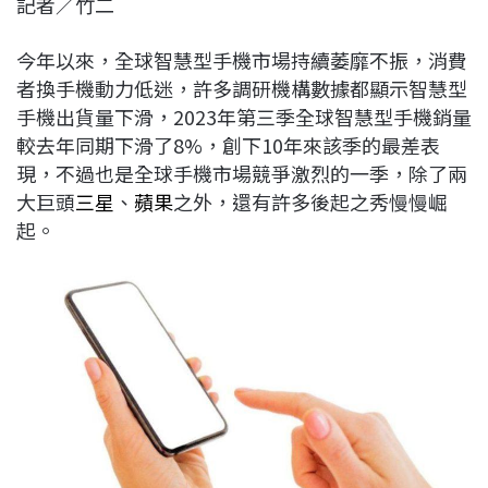
記者／竹二
c
n
r
n
p
e
e
e
k
y
今年以來，全球智慧型手機市場持續萎靡不振，消費
b
a
e
L
者換手機動力低迷，許多調研機構數據都顯示智慧型
o
d
d
i
手機出貨量下滑，2023年第三季全球智慧型手機銷量
o
s
I
n
較去年同期下滑了8%，創下10年來該季的最差表
k
n
k
現，不過也是全球手機市場競爭激烈的一季，除了兩
大巨頭
三星
、
蘋果
之外，還有許多後起之秀慢慢崛
起。