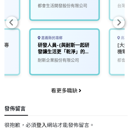
都會生活開發股份有限公司
台灣寶
嘉義縣民雄鄉
高雄市
le專
研發人員-(與耐斯一起研
[大好
發讓生活更「乾淨」的未
機電部
來)2
耐斯企業股份有限公司
都會生
看更多職缺
發佈留言
很抱歉，必須
登入
網站才能發佈留言。