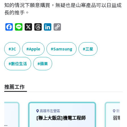
知的情況下願意購買，無疑也是山寨產品可以日益成
長的推手。
F
L
X
T
L
C
a
i
h
i
o
c
n
r
n
p
e
e
e
k
y
3C
Apple
Samsung
三星
b
a
e
L
o
d
d
i
數位生活
蘋果
o
s
I
n
k
n
k
推薦工作
高雄市左營區
新北市
資
[聯上大飯店]機電工程師
弱電工
經驗薪