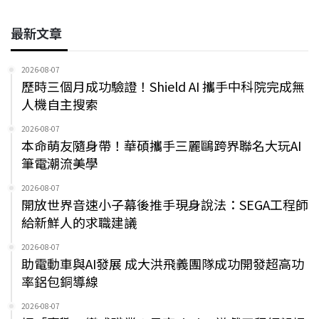
最新文章
2026-08-07
歷時三個月成功驗證！Shield AI 攜手中科院完成無
人機自主搜索
2026-08-07
本命萌友隨身帶！華碩攜手三麗鷗跨界聯名大玩AI
筆電潮流美學
2026-08-07
開放世界音速小子幕後推手現身說法：SEGA工程師
給新鮮人的求職建議
2026-08-07
助電動車與AI發展 成大洪飛義團隊成功開發超高功
率鋁包銅導線
2026-08-07