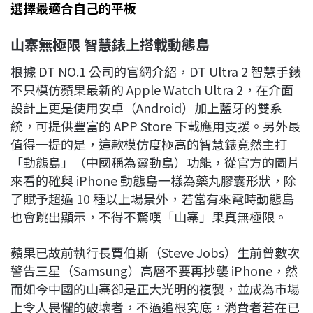
選擇最適合自己的平板
山寨無極限
智慧錶上搭載動態島
根據 DT NO.1 公司的官網介紹，DT Ultra 2 智慧手錶
不只模仿蘋果最新的 Apple Watch Ultra 2，在介面
設計上更是使用安卓（Android）加上藍牙的雙系
統，可提供豐富的 APP Store 下載應用支援。另外最
值得一提的是，這款模仿度極高的智慧錶竟然主打
「動態島」（中國稱為靈動島）功能，從官方的圖片
來看的確與 iPhone 動態島一樣為藥丸膠囊形狀，除
了賦予超過 10 種以上場景外，若當有來電時動態島
也會跳出顯示，不得不驚嘆「山寨」果真無極限。
蘋果已故前執行長賈伯斯（Steve Jobs）生前曾數次
警告三星（Samsung）高層不要再抄襲 iPhone，然
而如今中國的山寨卻是正大光明的複製，並成為市場
上令人畏懼的破壞者，不過追根究底，消費者若在已