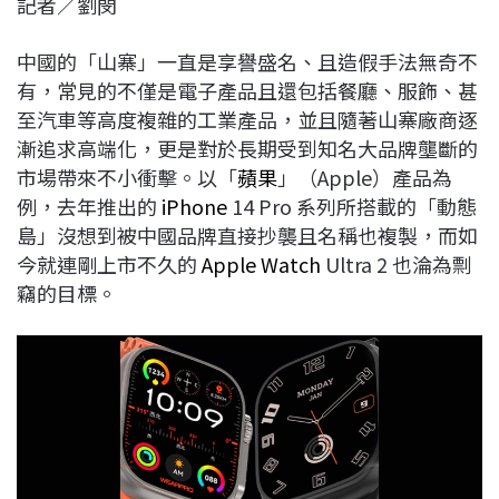
記者／劉閔
c
n
r
n
p
e
e
e
k
y
中國的「山寨」一直是享譽盛名、且造假手法無奇不
b
a
e
L
有，常見的不僅是電子產品且還包括餐廳、服飾、甚
o
d
d
i
至汽車等高度複雜的工業產品，並且隨著山寨廠商逐
o
s
I
n
漸追求高端化，更是對於長期受到知名大品牌壟斷的
k
n
k
市場帶來不小衝擊。以「
蘋果
」（Apple）產品為
例，去年推出的
iPhone
14 Pro 系列所搭載的「動態
島」沒想到被中國品牌直接抄襲且名稱也複製，而如
今就連剛上市不久的
Apple Watch
Ultra 2 也淪為剽
竊的目標。