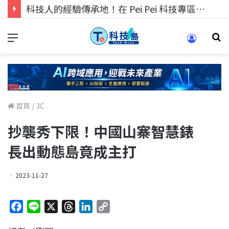
科技人的經驗傳承地！在 Pei Pei 科技專區，與學弟妹交流最硬核的技術
首頁
/
3C
抄襲秀下限！中國山寨智慧錶
長出動態島竟成主打
2023-11-27
F
L
X
T
L
C
a
i
h
i
o