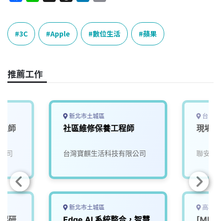
a
i
h
i
o
c
n
r
n
p
e
e
e
k
y
3C
Apple
數位生活
蘋果
b
a
e
L
o
d
d
i
o
s
I
n
推薦工作
k
n
k
新北市土城區
台中市
工程師
社區維修保養工程師
現場儲
公司
台灣寶麒生活科技有限公司
聯安生
新北市土城區
高雄市
一起研
Edge AI 系統整合，智慧
[ML