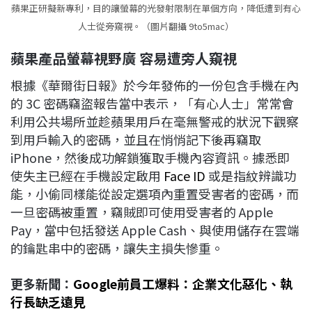
蘋果正研擬新專利，目的讓螢幕的光發射限制在單個方向，降低遭到有心
人士從旁窺視。（圖片翻攝 9to5mac）
蘋果產品螢幕視野廣
容易遭旁人窺視
根據《華爾街日報》於今年發佈的一份包含手機在內
的 3C 密碼竊盜報告當中表示，「有心人士」常常會
利用公共場所並趁蘋果用戶在毫無警戒的狀況下觀察
到用戶輸入的密碼，並且在悄悄記下後再竊取
iPhone，然後成功解鎖獲取手機內容資訊。據悉即
使失主已經在手機設定啟用
Face ID
或是指紋辨識功
能，小偷同樣能從設定選項內重置受害者的密碼，而
一旦密碼被重置，竊賊即可使用受害者的 Apple
Pay，當中包括發送 Apple Cash、與使用儲存在雲端
的鑰匙串中的密碼，讓失主損失慘重。
更多新聞：
Google前員工爆料：企業文化惡化、執
行長缺乏遠見