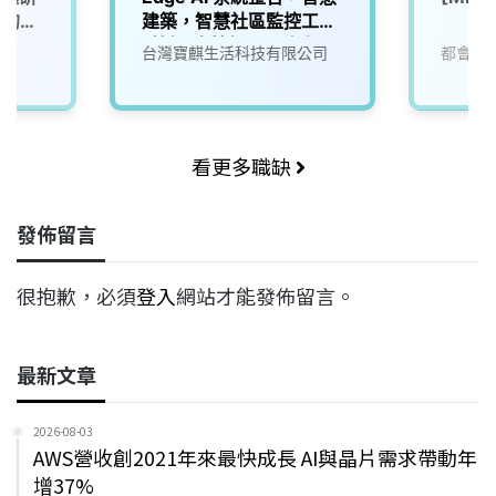
」的未
建築，智慧社區監控工程
_技師/半技師及工務人員
台灣寶麒生活科技有限公司
都會生
(相關科系無經驗歡迎加
入培訓)
看更多職缺
發佈留言
很抱歉，必須
登入
網站才能發佈留言。
最新文章
2026-08-03
AWS營收創2021年來最快成長 AI與晶片需求帶動年
增37%