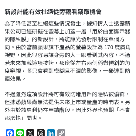
新設計能有效杜絕從旁觀看竊取機會
為了降低甚至杜絕這些情況發生，據知情人士透露蘋
果公司已經研擬在螢幕上加蓋一層「用於曲面顯示器
的隱私膜」的新設計，將能讓光發射限制在單個方
向。由於當前蘋果旗下產品的螢幕設計為 170 度廣角
視野，因此很容易讓身旁的人一眼看到其內容，不過
若未來加載這項技術，那麼從左右兩側稍微傾斜的角
度窺視，將只會看到模糊且不清的影像，一舉達到防
窺效果。
不過雖然這項設計將可有效防堵用戶的隱私被偷竊，
但據悉蘋果尚無法提供未來上市或量產的時間表。另
外由於該專利仍在申請階段，因此外界也預期「不會
那麼快」問世。
F
L
X
T
L
C