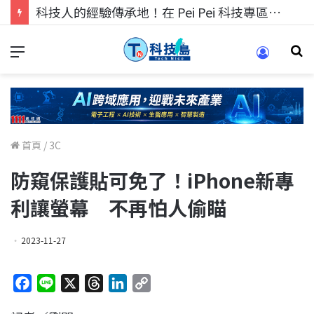
科技人找工作，就到TECH+ 科技專區!
首頁
/
3C
防窺保護貼可免了！iPhone新專
利讓螢幕 不再怕人偷瞄
2023-11-27
F
L
X
T
L
C
a
i
h
i
o