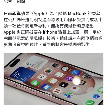
記者／劉閔
c
n
r
n
p
e
e
e
k
y
日前
報導
蘋果（Apple）為了降低
MacBook
的螢幕
b
a
e
L
在公共場所遭到窺視進而導致用戶隱私受損而成功申
o
d
d
i
請一項螢幕防窺新專利，無獨有偶最新消息指出
o
s
I
n
Apple 也正研擬要在
iPhone
螢幕上加蓋一層「用於
k
n
k
曲面顯示器的隱私膜」技術，藉此讓左右兩側稍微傾
斜角度窺視的視線，看到的將會是模糊的影像。