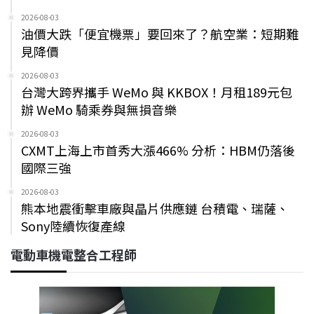
2026-08-03
油價大跌「便宜機票」要回來了？航空業：短期難
見降價
2026-08-03
台灣大跨界攜手 WeMo 與 KKBOX！月租189元包
辦 WeMo 騎乘券與無損音樂
2026-08-03
CXMT上海上市首秀大漲466% 分析：HBM仍落後
國際三強
2026-08-03
熊本地震衝擊車廠與晶片供應鏈 台積電、瑞薩、
Sony陸續恢復產線
電動車機電整合工程師