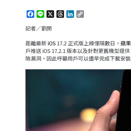
F
L
X
T
L
C
a
i
h
i
o
記者／劉閔
c
n
r
n
p
e
e
e
k
y
距離最新
iOS
17.2 正式版上線僅隔數日，
蘋果
b
a
e
L
戶推送 iOS 17.2.1 版本以及針對更舊機型提
o
d
d
i
險漏洞，因此呼籲用戶可以儘早完成下載安裝
o
s
I
n
k
n
k