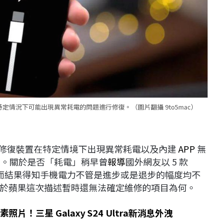
ne 在特定情況下可能出現異常耗電的問題進行修復。（圖片翻攝 9to5mac）
上主要是修復裝置在特定情境下出現異常耗電以及內建
APP
無
明。關於是否「耗電」稍早曾
報導
國外網友以 5 款
現測試，然而結果得知手機電力不管是進步或是退步的幅度均不
於蘋果這次描述暫時還無法確定維修的項目為何。
片！三星 Galaxy S24 Ultra新消息外洩