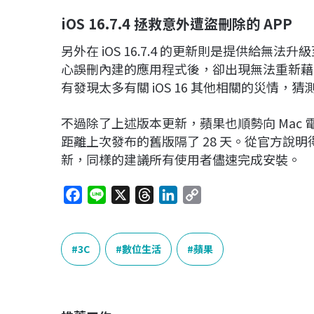
iOS 16.7.4
拯救意外遭盜刪除的 APP
另外在 iOS 16.7.4 的更新則是提供給無法升級
心誤刪內建的應用程式後，卻出現無法重新藉由 A
有發現太多有關 iOS 16 其他相關的災情，猜
不過除了上述版本更新，蘋果也順勢向 Mac 電腦
距離上次發布的舊版隔了 28 天。從官方說
新，同樣的建議所有使用者儘速完成安裝。
F
L
X
T
L
C
a
i
h
i
o
c
n
r
n
p
e
e
e
k
y
3C
數位生活
蘋果
b
a
e
L
o
d
d
i
o
s
I
n