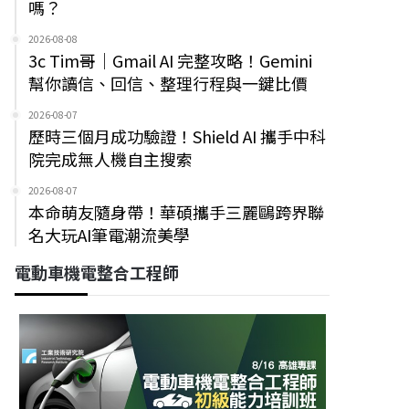
嗎？
2026-08-08
3c Tim哥｜Gmail AI 完整攻略！Gemini
幫你讀信、回信、整理行程與一鍵比價
2026-08-07
歷時三個月成功驗證！Shield AI 攜手中科
院完成無人機自主搜索
2026-08-07
本命萌友隨身帶！華碩攜手三麗鷗跨界聯
名大玩AI筆電潮流美學
電動車機電整合工程師