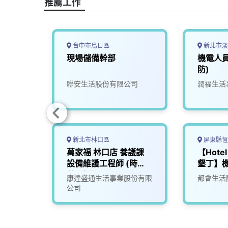
推薦工作
k
n
k
台中市烏日區
新北市淡
備維護
現場儲備幹部
機電人
_台中
防)
份有限
聯安生活股份有限公司
潤福生活
新北市林口區
屏東縣恆
合，智
萬家福 林口店 養護課
【Hotel 
區監控
設備維護工程師 (時
墾丁】
師及工
薪)_新北
限公司
康達盛通生活事業股份有限
都會生活
無經驗
公司