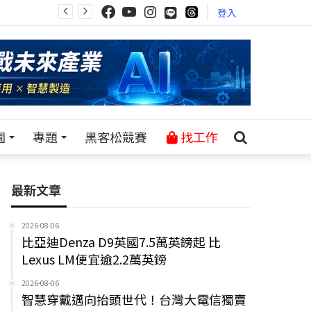
登入
園
專題
黑客松競賽
找工作
最新文章
2026-08-06
比亞迪Denza D9英國7.5萬英鎊起 比
Lexus LM便宜逾2.2萬英鎊
2026-08-06
智慧穿戴邁向抬頭世代！台灣大電信獨賣