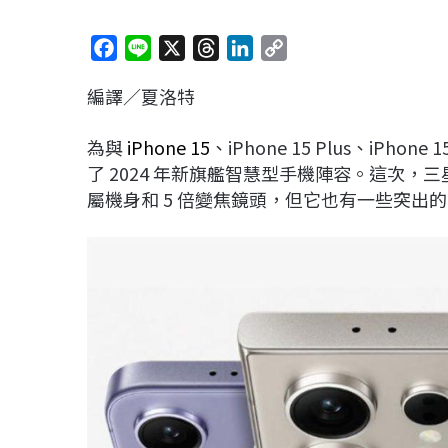
F
L
X
T
L
C
a
i
h
i
o
編譯／夏洛特
c
n
r
n
p
e
e
e
k
y
為與
iPhone 15
、iPhone 15 Plus、iPhone 1
b
a
e
L
了 2024 年新旗艦智慧型手機陣容。這次，
o
d
d
i
屬機身和 5 倍變焦鏡頭，但它也有一些突出
o
s
I
n
k
n
k