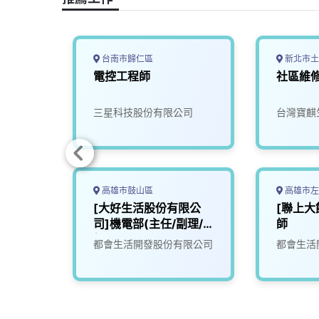
k
n
k
台南市歸仁區
新北市土
電控工程師
社區維
限公司
三星科技股份有限公司
台灣寶麒
高雄市鼓山區
高雄市左
處理技
[大好生活股份有限公
[聯上大
00以
司]機電部(主任/副理/
師
工、化
經理)
司
都會生活開發股份有限公司
都會生活
提供培