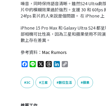
噪音，同時保持語音清晰。雖然S24 Ultr
片中的模糊效果過於強烈。支援 30 和 60fps
24fps 影片的人來說是個問題。 在 iPhone 上
iPhone 15 Pro Max 和 Galaxy Ul
部相機可比性高，因為三星和蘋果使用不同演
數上存在差異。
參考資料：
Mac Rumors
F
L
X
T
L
C
a
i
h
i
o
c
n
r
n
p
e
e
e
k
y
3C
三星
數位生活
蘋果
b
a
e
L
o
d
d
i
o
s
I
n
推薦工作