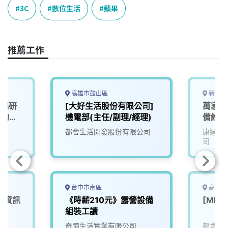
e
e
e
k
y
3C
數位生活
蘋果
b
a
e
L
o
d
d
i
o
s
I
n
推薦工作
k
n
k
高雄市鼓山區
新北市
一起研
[大好生活股份有限公司]
萬家福
」的未
機電部(主任/副理/經理)
備維護
北
都會生活開發股份有限公司
康達盛
司
台中市南區
高雄市
【資訊
《時薪210元》露營設備
[ML
組裝工讀
奇蹟生活實業有限公司
都會生