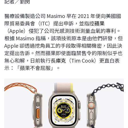
記者／劉閔
c
n
r
n
p
e
e
e
k
y
醫療設備製造公司 Masimo 早在 2021 年便向美國國
b
a
e
L
際貿易委員會（ITC）提出申訴，並指控
蘋果
o
d
d
i
（Apple）侵犯了公司光感測技術測量血氧的專利。
o
s
I
n
根據 Masimo 指稱，該項技術原本是由他們研發，但
k
n
k
Apple 卻透過挖角員工的手段取得相關機密，因此決
定提出告訴。然而蘋果即使面臨禁售令的限制似乎也
無心和解，日前執行長
庫克
（Tim Cook）更直白表
示：「蘋果不會屈服」。