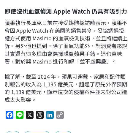
即使沒也血氧偵測
Apple Watch
仍具有吸引力
蘋果執行長庫克日前在接受媒體採訪時表示，蘋果不
會因 Apple Watch 在美國的銷售禁令，妥協透過授
權方式使用 Masimo 的血氧檢測技術，並且將繼續上
訴。另外他也提到，除了血氧功能外，對消費者來說
其實還有很多理由會選擇購買蘋果手錶。這也意味
著，對於與 Masimo 進行和解「並不感興趣」。
據了解，截至 2024 年，蘋果可穿戴、家居和配件類
別報告的收入為 1,195 億美元，超過了原先外界預期
的 1,139 億美元，顯示這次的侵權案件並未對公司造
成太大影響。
F
L
X
T
L
C
a
i
h
i
o
c
n
r
n
p