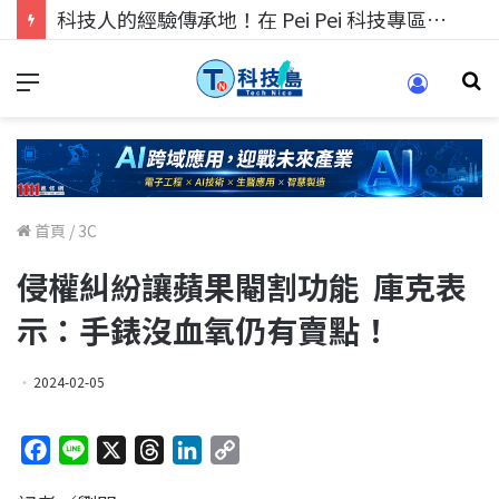
科技人的經驗傳承地！在 Pei Pei 科技專區，與學弟妹交流最硬核的技術
首頁
/
3C
侵權糾紛讓蘋果閹割功能 庫克表
示：手錶沒血氧仍有賣點！
2024-02-05
F
L
X
T
L
C
a
i
h
i
o