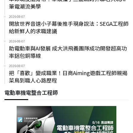
筆電潮流美學
2026-08-07
開放世界音速小子幕後推手現身說法：SEGA工程師
給新鮮人的求職建議
2026-08-07
助電動車與AI發展 成大洪飛義團隊成功開發超高功
率鋁包銅導線
2026-08-07
把「喜歡」變成職業！日商Aiming遊戲工程師親揭
菜鳥到職人心路歷程
電動車機電整合工程師