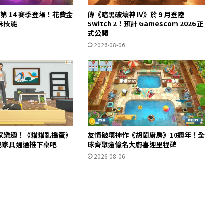
第 14 賽季登場！花費金
傳《暗黑破壞神 IV》於 9 月登陸
殊技能
Switch 2！預計 Gamescom 2026 正
式公開
2026-08-06
家樂趣！《貓貓亂搗蛋》
友情破壞神作《胡鬧廚房》10週年！全
m 把家具通通推下桌吧
球齊聚逾億名大廚喜迎里程碑
2026-08-06