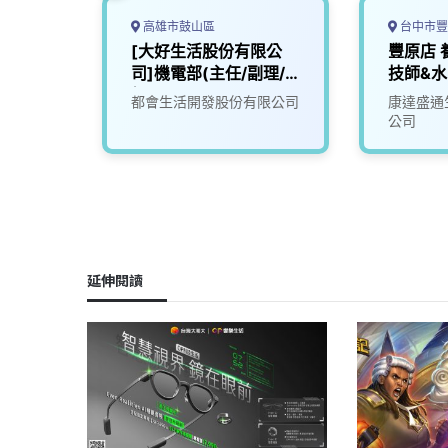
高雄市鼓山區
台中市豐
斯一起
[大好生活股份有限公
豐原店 
乾淨」
司]機電部(主任/副理/
技師&水
經理)
司
都會生活開發股份有限公司
康達盛通
公司
延伸閱讀