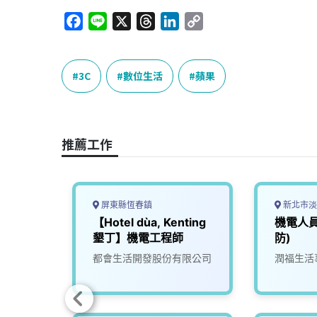
F
L
X
T
L
C
a
i
h
i
o
c
n
r
n
p
e
e
e
k
y
3C
數位生活
蘋果
b
a
e
L
o
d
d
i
o
s
I
n
推薦工作
k
n
k
屏東縣恆春鎮
新北市淡
師【資
【Hotel dùa, Kenting
機電人
墾丁】機電工程師
防)
司
都會生活開發股份有限公司
潤福生活