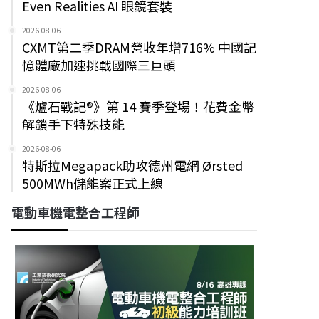
Even Realities AI 眼鏡套裝
2026-08-06
CXMT第二季DRAM營收年增716% 中國記
憶體廠加速挑戰國際三巨頭
2026-08-06
《爐石戰記®》第 14 賽季登場！花費金幣
解鎖手下特殊技能
2026-08-06
特斯拉Megapack助攻德州電網 Ørsted
500MWh儲能案正式上線
電動車機電整合工程師