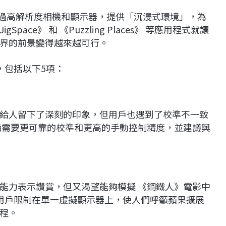
體驗，透過高解析度相機和顯示器，提供「沉浸式環境」，為
ce》 和 《Puzzling Places》 等應用程式就讓
界的前景變得越來越可行。
制，包括以下5項：
手勢識別給人留下了深刻的印象，但用戶也遇到了校準不一致
備需要更可靠的校準和更高的手動控制精度，並建議與
作空間的能力表示讚賞，但又渴望能夠模擬 《鋼鐵人》電影中
ro將用戶限制在單一虛擬顯示器上，使人們呼籲蘋果擴展
程。