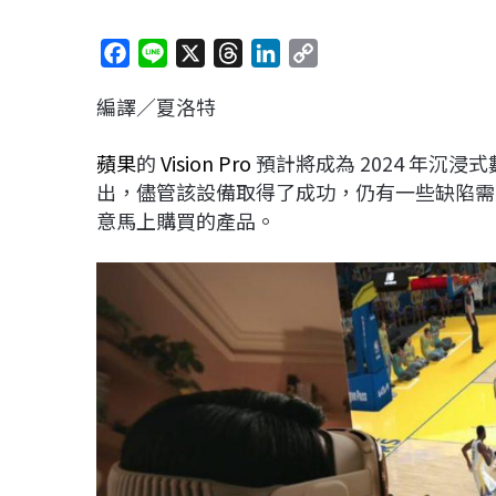
F
L
X
T
L
C
a
i
h
i
o
編譯／夏洛特
c
n
r
n
p
e
e
e
k
y
蘋果
的
Vision Pro
預計將成為 2024 年沉
b
a
e
L
出，儘管該設備取得了成功，仍有一些缺陷需
o
d
d
i
意馬上購買的產品。
o
s
I
n
k
n
k