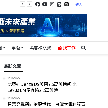
登入
園
專題
黑客松競賽
找工作
最新文章
2026-08-06
比亞迪Denza D9英國7.5萬英鎊起 比
Lexus LM便宜逾2.2萬英鎊
2026-08-06
智慧穿戴邁向抬頭世代！台灣大電信獨賣