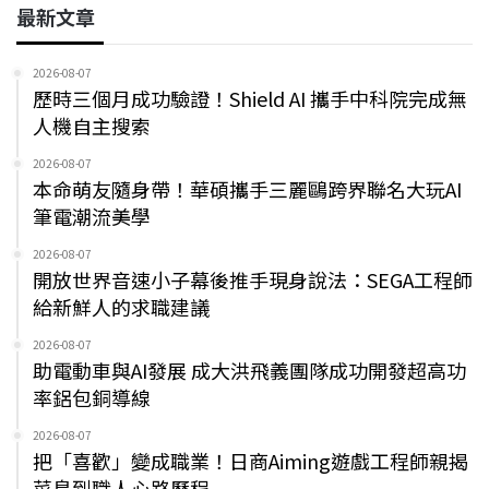
最新文章
2026-08-07
歷時三個月成功驗證！Shield AI 攜手中科院完成無
人機自主搜索
2026-08-07
本命萌友隨身帶！華碩攜手三麗鷗跨界聯名大玩AI
筆電潮流美學
2026-08-07
開放世界音速小子幕後推手現身說法：SEGA工程師
給新鮮人的求職建議
2026-08-07
助電動車與AI發展 成大洪飛義團隊成功開發超高功
率鋁包銅導線
2026-08-07
把「喜歡」變成職業！日商Aiming遊戲工程師親揭
菜鳥到職人心路歷程