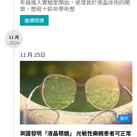
年級進入實驗室開始，便埋首於液晶技術的開
發，歷經十餘年學術歷
繼續閱讀
11 月
- 2024 -
11 月 25日
醫材
英國發明「液晶眼鏡」 光敏性癲癇患者可正常