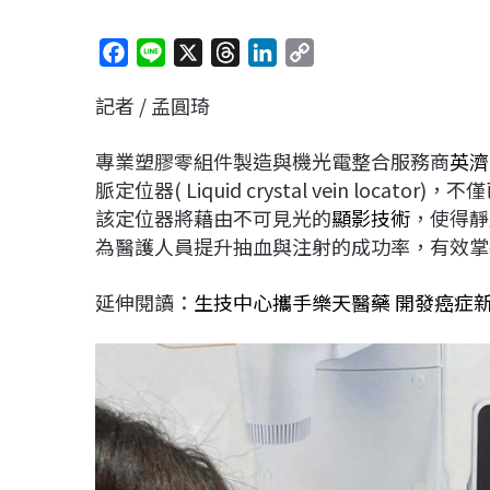
F
L
X
T
L
C
a
i
h
i
o
記者 / 孟圓琦
c
n
r
n
p
e
e
e
k
y
專業塑膠零組件製造與機光電整合服務商
英濟
b
a
e
L
脈定位器( Liquid crystal vein lo
o
d
d
i
該定位器將藉由不可見光的
顯影技術
，使得靜
o
s
I
n
為醫護人員提升抽血與注射的成功率，有效掌
k
n
k
延伸閱讀：
生技中心攜手樂天醫藥 開發癌症