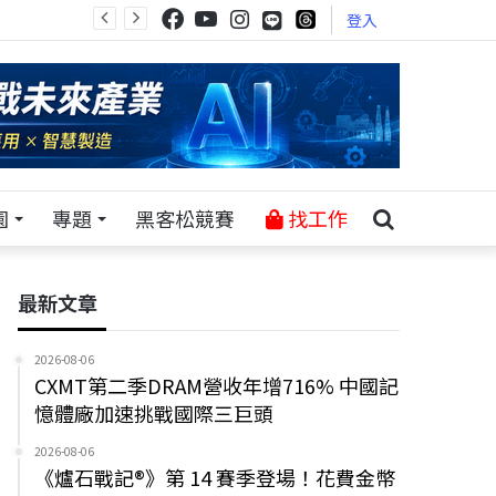
登入
園
專題
黑客松競賽
找工作
最新文章
2026-08-06
CXMT第二季DRAM營收年增716% 中國記
憶體廠加速挑戰國際三巨頭
2026-08-06
《爐石戰記®》第 14 賽季登場！花費金幣