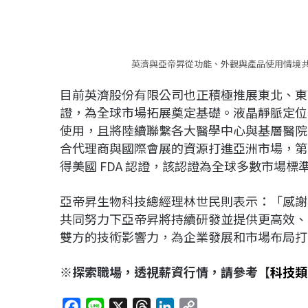
英濟與亞帝昇從功能、外觀與產品使用情境共
目前英濟股份有限公司也正積極推展東北、東南亞
證，為全球市場拓展奠定基礎。液晶靜脈定位
使用，且將陸續聯繫各大醫學中心與基層醫院
合代理商與國際會展的資源打進亞洲市場，第三
得美國 FDA 認證，該認證為全球多數市場
亞帝昇生物科技總經理林世民則表示：「感謝
共同努力下亞帝昇將持續研發並提供更高效、
雙方的技術影響力，為企業發展和市場布局打
※探索職場，透視薪資行情，請參考【
科技類
F
L
X
T
L
C