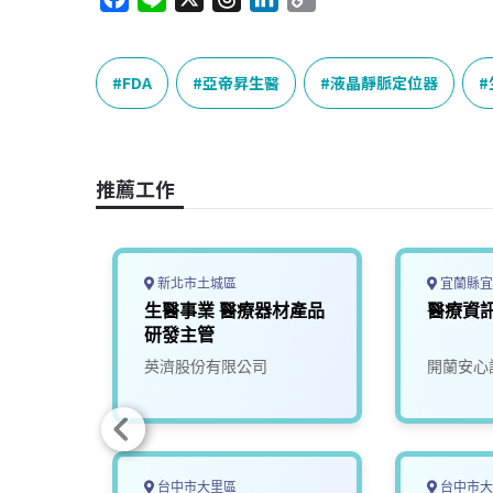
a
i
h
i
o
c
n
r
n
p
e
e
e
k
y
FDA
亞帝昇生醫
液晶靜脈定位器
b
a
e
L
o
d
d
i
o
s
I
n
推薦工作
k
n
k
新北市土城區
宜蘭縣宜
計畫】
生醫事業 醫療器材產品
醫療資
(範疇
研發主管
–
劃管理
英濟股份有限公司
開蘭安心
台中市大里區
台中市大