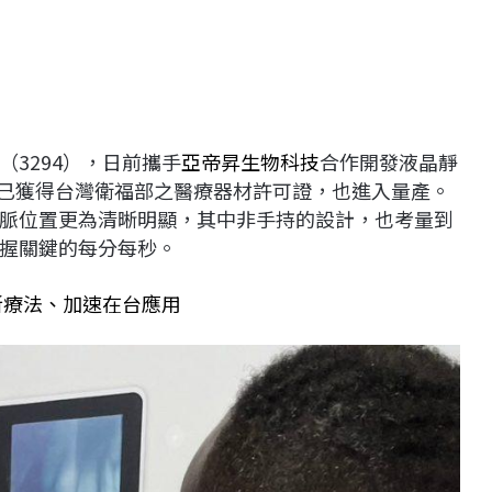
（3294），日前攜手
亞帝昇生物科技
合作開發液晶靜
cator)，不僅已獲得台灣衛福部之醫療器材許可證，也進入量產。
脈位置更為清晰明顯，其中非手持的設計，也考量到
握關鍵的每分每秒。
新療法、加速在台應用