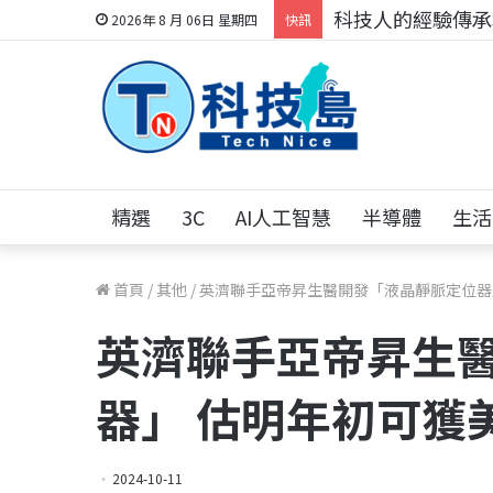
科技人的經驗傳承地
2026年 8 月 06日 星期四
快訊
精選
3C
AI人工智慧
半導體
生活
首頁
/
其他
/
英濟聯手亞帝昇生醫開發「液晶靜脈定位器」
英濟聯手亞帝昇生
器」 估明年初可獲美
2024-10-11