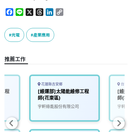
F
L
X
T
L
C
a
i
h
i
o
c
n
r
n
p
e
e
e
k
y
光電
產業應用
b
a
e
L
o
d
d
i
o
s
I
n
推薦工作
k
n
k
花蓮縣吉安鄉
台南市
修工程
[維運部]太陽能維修工程
[維運
師(花東區)
師(雲
宇軒綠能股份有限公司
宇軒綠