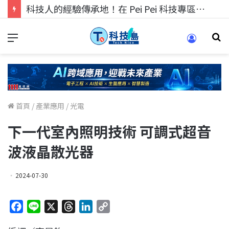
科技人的經驗傳承地！在 Pei Pei 科技專區，與學弟妹交流最硬核的技術
首頁
/
產業應用
/
光電
下一代室內照明技術 可調式超音
波液晶散光器
2024-07-30
F
L
X
T
L
C
a
i
h
i
o