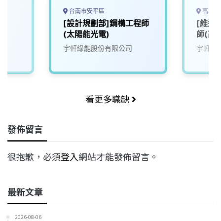
台南市安平區
高雄市
[設計規劃部]鋼構工程師
[維運
(太陽能光電)
師(高
宇軒綠能股份有限公司
宇軒綠
看更多職缺
發佈留言
很抱歉，必須
登入
網站才能發佈留言。
最新文章
2026-08-06