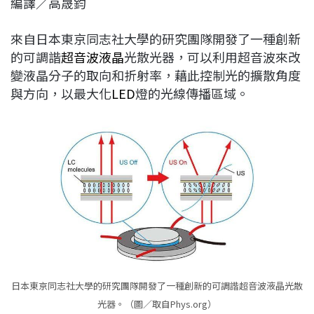
編譯／高晟鈞
c
n
r
n
p
e
e
e
k
y
來自日本東京同志社大學的研究團隊開發了一種創新
b
a
e
L
的可調諧
超音波
液晶
光散光器，可以利用超音波來改
o
d
d
i
變液晶分子的取向和折射率，藉此控制光的擴散角度
o
s
I
n
與方向，以最大化
LED
燈的光線傳播區域。
k
n
k
日本東京同志社大學的研究團隊開發了一種創新的可調諧超音波液晶光散
光器。（圖／取自Phys.org）