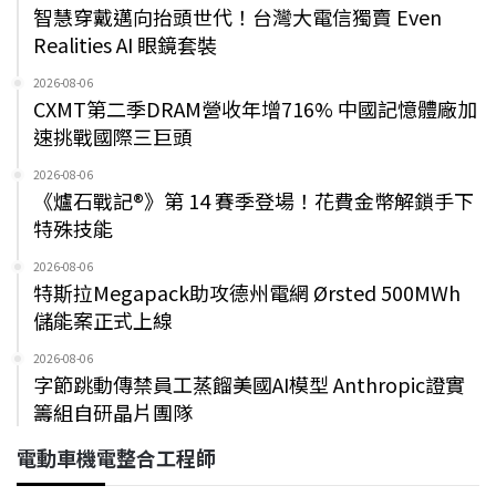
智慧穿戴邁向抬頭世代！台灣大電信獨賣 Even
Realities AI 眼鏡套裝
2026-08-06
CXMT第二季DRAM營收年增716% 中國記憶體廠加
速挑戰國際三巨頭
2026-08-06
《爐石戰記®》第 14 賽季登場！花費金幣解鎖手下
特殊技能
2026-08-06
特斯拉Megapack助攻德州電網 Ørsted 500MWh
儲能案正式上線
2026-08-06
字節跳動傳禁員工蒸餾美國AI模型 Anthropic證實
籌組自研晶片團隊
電動車機電整合工程師