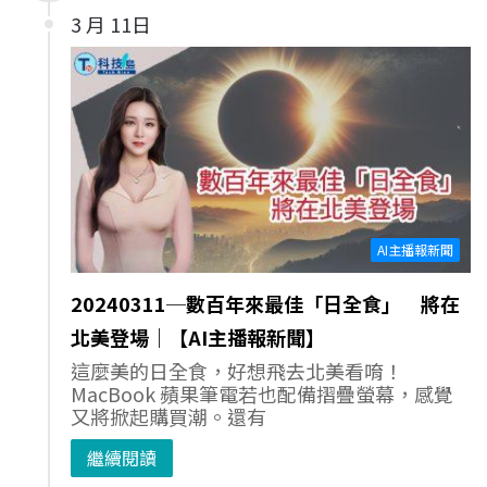
3 月 11日
AI主播報新聞
20240311─數百年來最佳「日全食」 將在
北美登場｜【AI主播報新聞】
這麼美的日全食，好想飛去北美看唷！
MacBook 蘋果筆電若也配備摺疊螢幕，感覺
又將掀起購買潮。還有
繼續閱讀