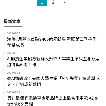
1
2
»
最新文章
2026-08-06
鴻海7月營收首破9465億元新高 看旺第三季拚季、
年雙成長
2026-08-06
AI排擠企業招募新鮮人預算！畢業生不只互相競爭
還得與AI搶工作
2026-08-06
憂AI搶飯碗！美國大學生掀「AI防失業」選系潮 人
文、行銷成新熱門
2026-08-05
奧迪最便宜電動車也是品牌史上最省電車款 A2 e-
tron秋季亮相