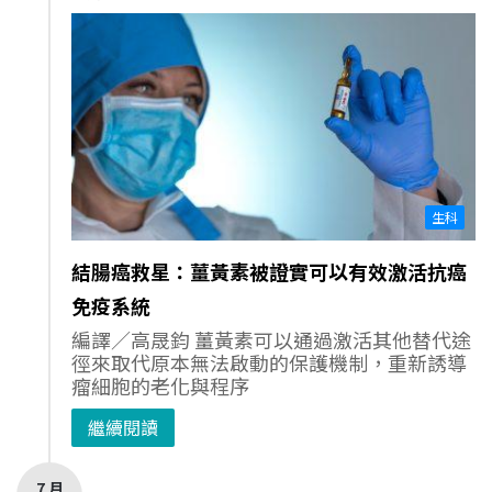
生科
結腸癌救星：薑黃素被證實可以有效激活抗癌
免疫系統
編譯／高晟鈞 薑黃素可以通過激活其他替代途
徑來取代原本無法啟動的保護機制，重新誘導
瘤細胞的老化與程序
繼續閱讀
7 月