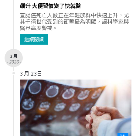
飆升 大便習慣變了快就醫
直腸癌死亡人數正在年輕族群中快速上升，尤
其千禧世代受到的衝擊最為明顯，讓科學家與
醫界高度警戒。
繼續閱讀
3 月
- 2026 -
3 月 23日
生科