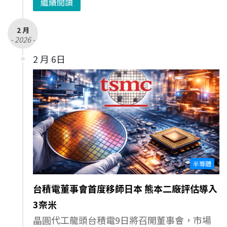
繼續閱讀
2 月
- 2026 -
2 月 6日
半導體
台積電董事會首度移師日本 熊本二廠評估導入
3奈米
晶圓代工龍頭台積電9日將召開董事會，市場