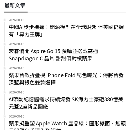
最新文章
2026-08-10
中國AI步步進逼！開源模型在全球崛起 但美國仍握
有「算力王牌」
2026-08-10
宏碁悄開 Aspire Go 15 預購並搭載高通
Snapdragon C 晶片 甜甜價對槓蘋果
2026-08-10
蘋果首款折疊機 iPhone Fold 配色曝光：傳將首發
深藍與銀色雙款選擇
2026-08-10
AI帶動記憶體需求持續爆發 SK海力士豪砸380億美
元蓋2座新晶圓廠
2026-08-10
蘋果擬重塑 Apple Watch 產品線：圓形錶面、無顯