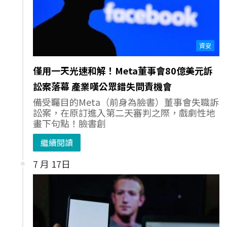
資安
僅用一天光速和解！Meta董事會80億美元訴
訟案落幕 產業嘆公眾錯失問責機會
備受矚目的Meta（前身為臉書）董事會失職訴
訟案，在原訂進入第二天審判之際，戲劇性地
畫下句點！臉書創
繼續閱讀
7 月 17日