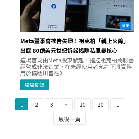
資安
Meta董事會挨告失職！祖克柏「親上火線」
出庭 80億美元世紀訴訟揭隱私風暴核心
這場官司由Meta股東發起，指控祖克柏將臉書
經營成非法企業，在未經使用者允許下將資料
用於協助川普在2
繼續閱讀
1
2
3
»
10
20
...
最後一頁