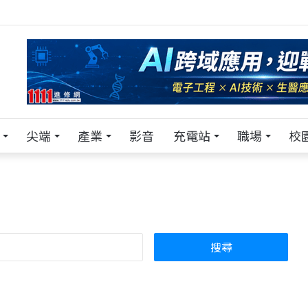
！在 Pei Pei 科技專區，與學弟妹交流最硬核的技術
尖端
產業
影音
充電站
職場
校