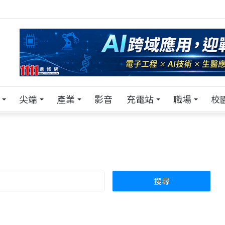
！在 Pei Pei 科技專區，與學弟妹交流最硬核的技術
尖端
產業
影音
充電站
職場
校