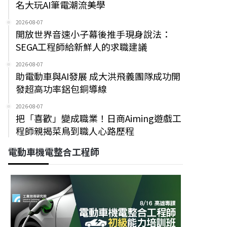
名大玩AI筆電潮流美學
2026-08-07
開放世界音速小子幕後推手現身說法：
SEGA工程師給新鮮人的求職建議
2026-08-07
助電動車與AI發展 成大洪飛義團隊成功開
發超高功率鋁包銅導線
2026-08-07
把「喜歡」變成職業！日商Aiming遊戲工
程師親揭菜鳥到職人心路歷程
電動車機電整合工程師