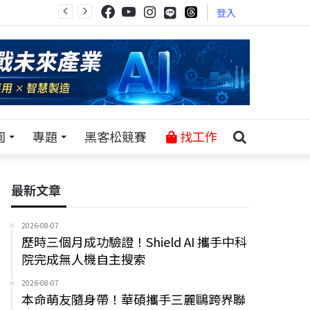
登入
園
專題
黑客松競賽
找工作
最新文章
2026-08-07
歷時三個月成功驗證！Shield AI 攜手中科
院完成無人機自主搜索
2026-08-07
本命萌友隨身帶！華碩攜手三麗鷗跨界聯