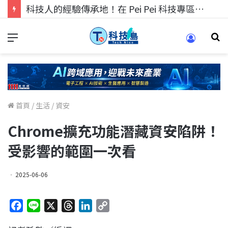
科技人的經驗傳承地！在 Pei Pei 科技專區，與學弟妹交流最硬核的技術
首頁
/
生活
/
資安
Chrome擴充功能潛藏資安陷阱！
受影響的範圍一次看
2025-06-06
F
L
X
T
L
C
a
i
h
i
o