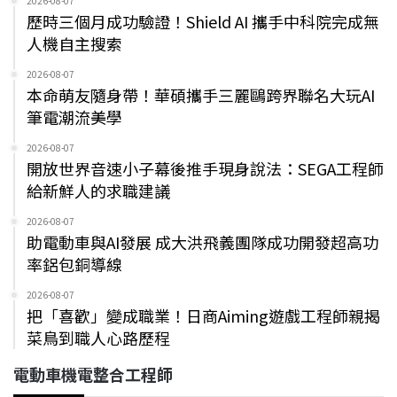
2026-08-07
歷時三個月成功驗證！Shield AI 攜手中科院完成無
人機自主搜索
2026-08-07
本命萌友隨身帶！華碩攜手三麗鷗跨界聯名大玩AI
筆電潮流美學
2026-08-07
開放世界音速小子幕後推手現身說法：SEGA工程師
給新鮮人的求職建議
2026-08-07
助電動車與AI發展 成大洪飛義團隊成功開發超高功
率鋁包銅導線
2026-08-07
把「喜歡」變成職業！日商Aiming遊戲工程師親揭
菜鳥到職人心路歷程
電動車機電整合工程師