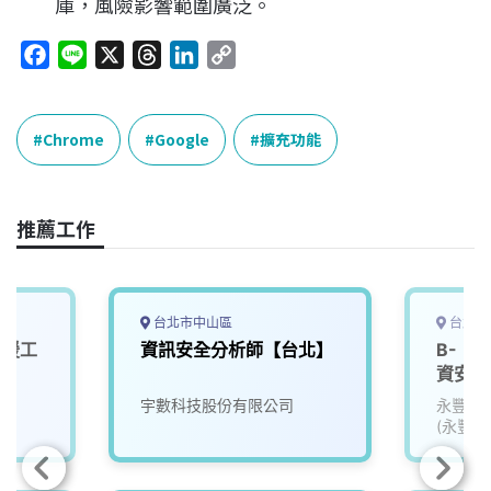
庫，風險影響範圍廣泛。
F
L
X
T
L
C
a
i
h
i
o
c
n
r
n
p
e
e
e
k
y
Chrome
Google
擴充功能
b
a
e
L
o
d
d
i
o
s
I
n
推薦工作
k
n
k
台北市中山區
台北市
支援工
資訊安全分析師【台北】
B-《
資安實
宇數科技股份有限公司
永豐金
(永豐銀
金租賃)