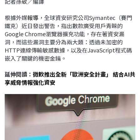
記者孫敬／編譯
c
n
r
n
p
e
e
e
k
y
根據外媒
報導
，全球資安研究公司Symantec（賽門
b
a
e
L
鐵克）近日發出警告，指出數款廣受用戶青睞的
o
d
d
i
Google Chrome瀏覽器擴充功能，存在著資安漏
o
s
I
n
洞，而這些漏洞主要分為兩大類：透過未加密的
k
n
k
HTTP連線傳輸敏感數據，以及在JavaScript程式碼
嵌入了關鍵的機密金鑰。
延伸閱讀：
微軟推出全新「歐洲安全計畫」 結合AI共
享威脅情報強化資安