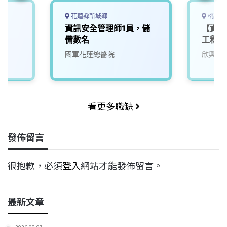
花蓮縣新城鄉
桃園市
師
資訊安全管理師1員，儲
【資訊
備數名
工程師
國軍花蓮總醫院
欣興電
看更多職缺
發佈留言
很抱歉，必須
登入
網站才能發佈留言。
最新文章