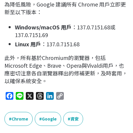
為降低風險，Google 建議所有 Chrome 用戶立即更
新至以下版本：
Windows/macOS 用戶
：137.0.7151.68或
137.0.7151.69
Linux 用戶
：137.0.7151.68
此外，所有基於Chromium的瀏覽器，包括
Microsoft Edge、Brave、Opera與Vivaldi用戶，也
應密切注意各自瀏覽器釋出的修補更新，及時套用，
以確保系統安全。
F
L
X
T
L
C
a
i
h
i
o
c
n
r
n
p
e
e
e
k
y
Chrome
Google
資安
b
a
e
L