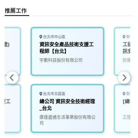
o
d
d
i
o
s
I
n
推薦工作
k
n
k
台北市中山區
新竹縣
發處)
資訊安全產品技術支援工
工研院
程師【台北】
訊安全
宇數科技股份有限公司
財團法
台北市北投區
新北市
支援工
總公司 資訊安全技術經理
[總公
_台北
康達盛通生活事業股份有限公
正隆股
司