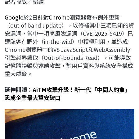
記者孫敬／編譯
c
n
r
n
p
e
e
e
k
y
Google
於2日針對
Chrome
瀏覽器發布例外更新
b
a
e
L
（out of band update），以修補其中三項已知的資
o
d
d
i
安漏洞，當中一項高風險漏洞（CVE-2025-5419）已
o
s
I
n
遭駭客在野外（in-the-wild）中積極利用，並造成
k
n
k
Chrome瀏覽器中的V8 JavaScript和WebAssembly
引擎越界讀取（Out-of-bounds Read），可能導致
記憶體損毀與遠端攻擊，對用戶資料與系統安全構成
重大威脅。
延伸閱讀：
AiTM攻擊升級！新一代「中間人釣魚」
恐成企業最大資安破口