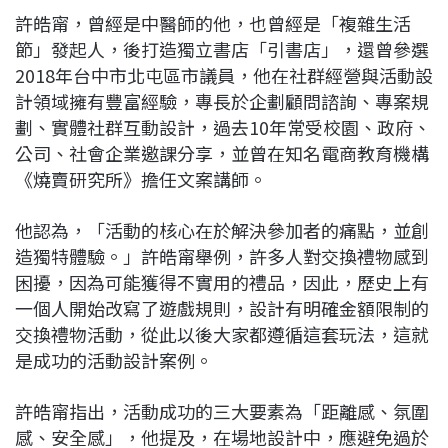
許皓甯，曾經是中醫師的他，也曾經是「複雜生活
節」發起人，後打造獨立書店「引書店」，還曾參選
2018年台中市北屯區市議員，
他在社群經營與活動設
計領域擁有豐富經驗，專長於企劃顧問諮詢、專案規
劃、實體社群互動設計，過去10年常受校園、政府、
公司、社會企業邀課分享，並曾在知名電商教育機構
《燒賣研究所》擔任文案講師。
他認為，「活動的核心在於解決參加者的痛點，並創
造獨特體驗。」許皓甯舉例，許多人對交換禮物感到
困擾，因為可能獲得不實用的禮品，因此，歷史上有
一個人開始改寫了遊戲規則，設計有明確金額限制的
交換禮物活動，從此以後大家都遵循這套玩法，這就
是成功的活動設計案例。
許皓甯指出，活動成功的三大要素為「距離感、氛圍
感、安全感」，他提及，在場地設計中，應避免過於