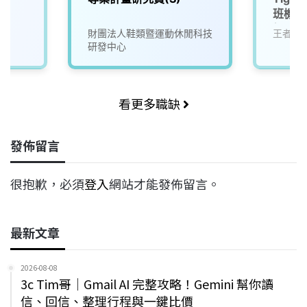
班機房
經驗可
財團法人鞋類暨運動休閒科技
王者娛
研發中心
看更多職缺
發佈留言
很抱歉，必須
登入
網站才能發佈留言。
最新文章
2026-08-08
3c Tim哥｜Gmail AI 完整攻略！Gemini 幫你讀
信、回信、整理行程與一鍵比價