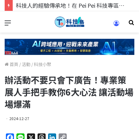
科技人的經驗傳承地！在 Pei Pei 科技專區，與學弟妹交流最硬核的技術
首頁
/
活動
/
科技小聚
辦活動不要只會下廣告！專業策
展人手把手教你6大心法 讓活動場
場爆滿
2024-12-27
F
L
X
T
L
C