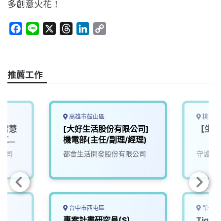
多創意火花！
F
L
X
T
L
C
a
i
h
i
o
c
n
r
n
p
e
e
e
k
y
推薦工作
b
a
e
L
o
d
d
i
o
s
I
n
k
n
k
高雄市鼓山區
桃園市
，智慧
[大好生活股份有限公司]
【生產
控工程
機電部(主任/副理/經理)
務人員
公司
都會生活開發股份有限公司
守護家
迎加
台中市西屯區
新竹市
專案計畫研究員(S)
Tig