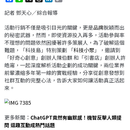
a
i
h
i
o
記者 鄧天心／綜合報導
c
n
r
n
p
e
e
e
k
y
活動行銷不僅是吸引目光的關鍵，更是
品牌
脫穎而出
b
a
e
L
的秘密武器，然而，即使資源投入再多，活動參與率
o
d
d
i
不理想的問題依然困擾著許多策展人，為了破解這個
o
s
I
n
難題，「科技島」特別策劃 「
科技小聚
」，邀請到
k
n
k
「好奇心創意」創辦人陳伯麒 和「引書店」創辦人許
皓甯，一起深度解析活動企劃的成功關鍵，兩位業界
前輩濃縮多年第一線的實戰經驗，分享從創意發想到
社群互動的完整心法，告訴大家如何讓活動真正活起
來。
更多新聞：
ChatGPT竟然有幽默感！機智反擊人類提
問 逗趣互動成熱門話題