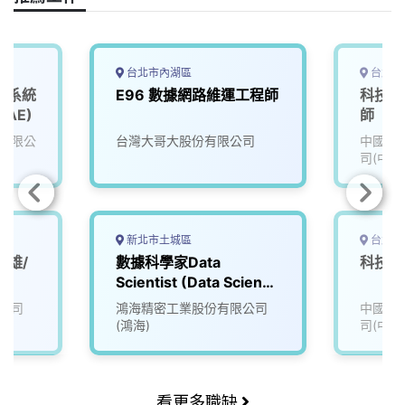
台北市內湖區
台北市
ng】系統
E96 數據網路維運工程師
科技金
AE)
師
有限公
台灣大哥大股份有限公司
中國信
司(中國
新北市土城區
台北市
高雄/
數據科學家Data
科技金
Scientist (Data Science
& AI Team)
公司
鴻海精密工業股份有限公司
中國信
(鴻海)
司(中國
看更多職缺