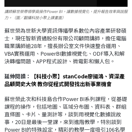
講師蘇世榮帶領學員操作Power BI，讓數據視覺化，提升報告效率與說服
力。（圖／翻攝科技小聚上課畫面）
蘇世榮為世新大學資訊傳播學系數位內容產業研發碩
士，現任智新資通股份有限公司顧問講師，擔任電腦
職業講師逾28年，擅長辦公室文件快速整合運用、
VBA實務運用、PowerBI數據視覺化、ODF導入和解
決轉檔問題、APP程式設計、微電影和懶人包。
延伸閱讀：
【科技小聚】stanCode廖揚鴻、資深產
品顧問史大俠 教你從程式開發找出新事業機會
蘇世榮此次和科技島合作Power BI系列課程，從基礎
課程的操作，包括地圖、區域分布圖、資料表、群組
直條圖、卡片、量測計等，談到用視覺化數據說故
事，20日是最後一堂課，來到進階教學，特別談到
Power BI的特殊設定，精彩的教學一度吸引106名學