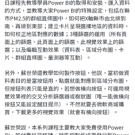
日課程先教導學員Power BI的取得和安裝、匯入資料
的方式，並教導大家Power BI的特殊設定，包括在縣
市PM2.5的群組直條圖中，如何把X軸縣市由北排到
南、再排到東部；建立卡片呈現選擇地區的資料時，
如何校正地區對應的數據；3種篩選的運用（所有頁
面上的篩選、此頁面上的篩選、此視覺效果上的篩
選；以及編輯互動效果（資料表、區域分布圖、卡
片、群組直條圖、量測器等互動）。
另外，蘇世榮還教學如何製作按鈕，他說，當初做資
料表目的是當按鈕用，點選就能對應到區域分布圖，
但按鈕列表只能是直的，若想做橫向按鈕，可運用視
覺效果裡的交叉分析篩選器或樹狀圖（唯一能做橫向
按鈕又能設定醒目提示），不然就要去微軟商城購
買，下載更多的視覺效果（就會有橫向按鈕）。
蘇世榮說，本系列課程主要教大家免費使用Power
BI，若付費註冊帳號，就能把製作成果發行到Power