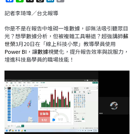
a
i
h
i
o
記者李琦瑋／台北報導
c
n
r
n
p
e
e
e
k
y
你是不是在報告中堆砌一堆數據，卻無法吸引聽眾目
b
a
e
L
光？想學數據分析，但被複雜工具嚇退？超強講師
蘇
o
d
d
i
世榮
3月20日在「線上科技小聚」教導學員使用
o
s
I
n
Power BI
，讓
數據
視覺化，提升報告效率與說服力，
k
n
k
增進科技島學員的職場技能！