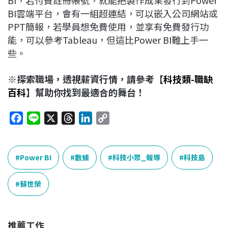
BI雲端平台，會有一組超連結，可以嵌入公司網站或
PPT簡報，若學員想免費使用，並享有免費發行功
能，可以參考Tableau，但這比Power BI難上手一
些。
※探索職場，透視薪資行情，請參考【
科技類-職缺
百科
】幫助你找到最適合的舞台！
F
L
X
T
L
C
a
i
h
i
o
c
n
r
n
p
e
e
e
k
y
Power BI
數據
科技小聚_報導
科技島
b
a
e
L
o
d
d
i
蘇世榮
o
s
I
n
k
n
k
推薦工作