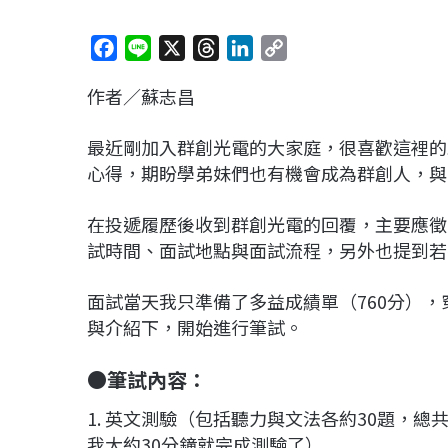
F
L
X
T
L
C
a
i
h
i
o
作者／蘇志昌
c
n
r
n
p
e
e
e
k
y
最近剛加入群創光電的大家庭，很喜歡這裡的
b
a
e
L
心得，期盼學弟妹們也有機會成為群創人，與
o
d
d
i
o
s
I
n
在投遞履歷後收到群創光電的回覆，主要應徵
k
n
k
試時間、面試地點與面試流程，另外也提到若
面試當天我只準備了多益成績單（760分）
與介紹下，開始進行筆試。
●筆試內容：
1. 英文測驗（包括聽力與文法各約30題，總
我大約30分鐘就完成測驗了）