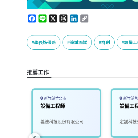
F
L
X
T
L
C
a
i
h
i
o
c
n
r
n
p
e
e
e
k
y
學長姊帶路
筆試面試
群創
設備工
b
a
e
L
o
d
d
i
o
s
I
n
推薦工作
k
n
k
新竹縣竹北市
新竹縣芎
設備工程師
設備工
司
義達科技股份有限公司
定誠科技