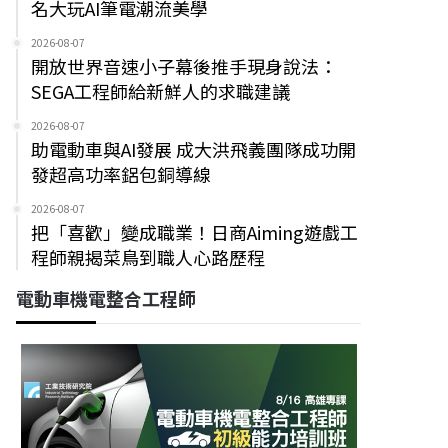
名大玩AI筆電潮流美學
2026-08-07
開放世界音速小子幕後推手現身說法：
SEGA工程師給新鮮人的求職建議
2026-08-07
助電動車與AI發展 成大洪飛義團隊成功開
發超高功率鋁包銅導線
2026-08-07
把「喜歡」變成職業！日商Aiming遊戲工
程師親揭菜鳥到職人心路歷程
電動車機電整合工程師