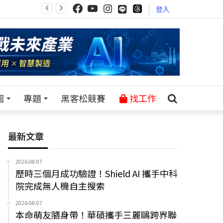
登入
園
專題
黑客松競賽
找工作
最新文章
2026-08-07
歷時三個月成功驗證！Shield AI 攜手中科
院完成無人機自主搜索
2026-08-07
本命萌友隨身帶！華碩攜手三麗鷗跨界聯