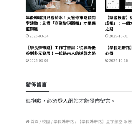
年後轉職別只看薪水！大管仲策略顧問
【讀者投書】
李建勳：具備「商業變現邏輯」才是保
成帳」：一個大
值關鍵
之路
2026-03-14
2025-10-31
【學長姊帶路】工作甘苦談：從職場低
【學長姐帶路】
谷到多元發展！一位過來人的逆襲之路
心得
2025-03-06
2024-10-16
發佈留言
很抱歉，必須
登入
網站才能發佈留言。