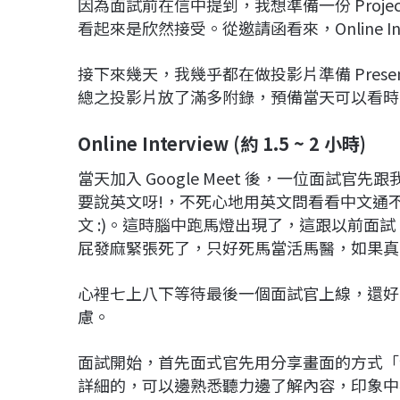
因為面試前在信中提到，我想準備一份 Project P
看起來是欣然接受。從邀請函看來，Online In
接下來幾天，我幾乎都在做投影片準備 Prese
總之投影片放了滿多附錄，預備當天可以看時
Online Interview (約 1.5 ~ 2 小時)
當天加入 Google Meet 後，一位面試
要說英文呀!，不死心地用英文問看看中文通
文 :)。這時腦中跑馬燈出現了，這跟以前面試 
屁發麻緊張死了，只好死馬當活馬醫，如果真
心裡七上八下等待最後一個面試官上線，還好
慮。
面試開始，首先面式官先用分享畫面的方式「
詳細的，可以邊熟悉聽力邊了解內容，印象中