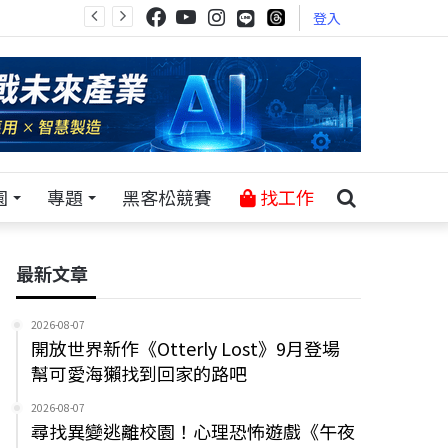
登入
園
專題
黑客松競賽
找工作
最新文章
2026-08-07
開放世界新作《Otterly Lost》9月登場
幫可愛海獺找到回家的路吧
2026-08-07
尋找異變逃離校園！心理恐怖遊戲《午夜