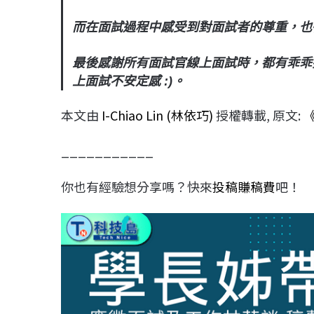
而在面試過程中感受到對面試者的尊重，也
最後感謝所有面試官線上面試時，都有乖乖
上面試不安定感 :)。
本文由
I-Chiao Lin (林依巧)
授權轉載, 原文:
《
___________
你也有經驗想分享嗎？快來
投稿賺稿費
吧！