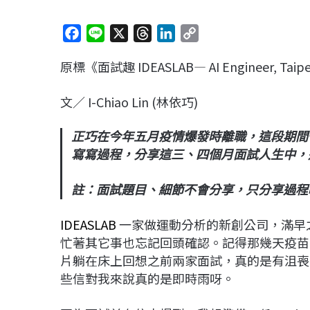
F
L
X
T
L
C
a
i
h
i
o
原標《面試趣 IDEASLAB— AI Engineer, Taipei
c
n
r
n
p
e
e
e
k
y
文／ I-Chiao Lin (林依巧)
b
a
e
L
o
d
d
i
正巧在今年五月疫情爆發時離職，這段期間
o
s
I
n
寫寫過程，分享這三、四個月面試人生中，
k
n
k
註：面試題目、細節不會分享，只分享過程
IDEASLAB
一家做運動分析的新創公司，滿早
忙著其它事也忘記回頭確認。記得那幾天疫苗
片躺在床上回想之前兩家面試，真的是有沮喪
些信對我來說真的是即時雨呀。