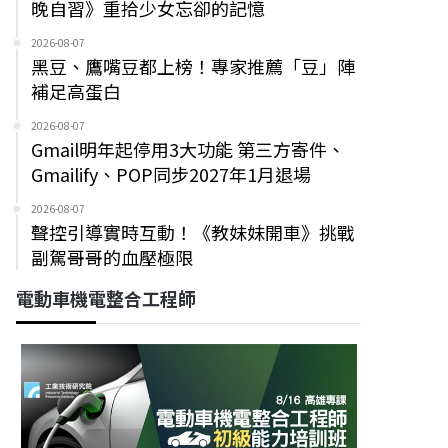
晚自習》重拾少女忘卻的記憶
2026-08-07
黑豆、鷹嘴豆都上榜！專家推薦「豆」陣
補足高蛋白
2026-08-07
Gmail明年起停用3大功能 第三方寄件、
Gmailify、POP同步2027年1月退場
2026-08-07
聲控引導實時互動！《教妹妹開車》挑戰
副駕哥哥的血壓極限
電動車機電整合工程師