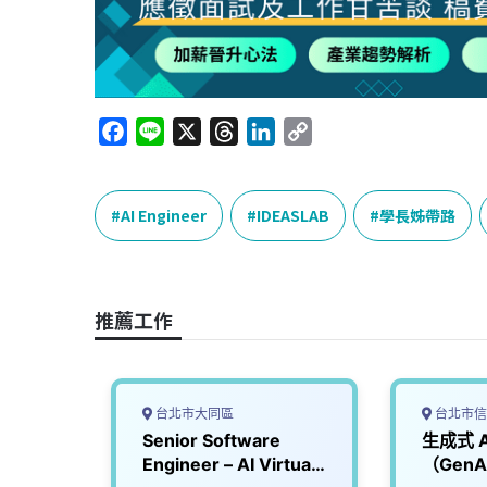
F
L
X
T
L
C
a
i
h
i
o
c
n
r
n
p
e
e
e
k
y
AI Engineer
IDEASLAB
學長姊帶路
b
a
e
L
o
d
d
i
o
s
I
n
推薦工作
k
n
k
台北市大同區
台北市信
eer
Senior Software
生成式 
Engineer – AI Virtual
（GenAI