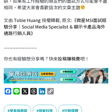
缺，如果有工作經驗的朋友們的面試方式可能會不盡
相同，希望大家會喜歡這次的文章主題
文由
Tobie Huang
授權轉載, 原文:
《微星MSI面試經
驗分享｜Social Media Specialist & 顯示卡產品海外
通路行銷人員》
___________
你也有經驗想分享嗎？快來
投稿賺稿費
吧！
F
L
X
T
L
C
a
i
h
i
o
c
n
r
n
p
e
e
e
k
y
學長姊帶路
微星科技
社群媒體