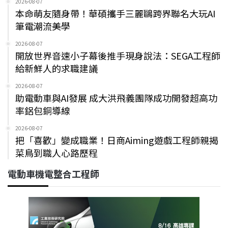
2026-08-07
本命萌友隨身帶！華碩攜手三麗鷗跨界聯名大玩AI
筆電潮流美學
2026-08-07
開放世界音速小子幕後推手現身說法：SEGA工程師
給新鮮人的求職建議
2026-08-07
助電動車與AI發展 成大洪飛義團隊成功開發超高功
率鋁包銅導線
2026-08-07
把「喜歡」變成職業！日商Aiming遊戲工程師親揭
菜鳥到職人心路歷程
電動車機電整合工程師