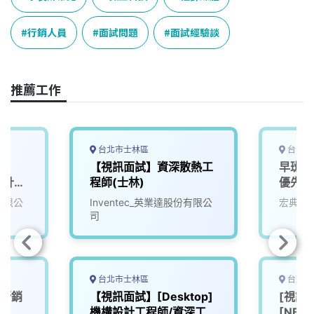
b
a
e
L
o
d
d
i
行銷人員
面試問題
面試經驗談
o
s
I
n
k
n
k
推薦工作
台北市士林區
台中市
o
【視訊面試】資深散熱工
早班品
構設計工
程師(士林)
優先面
份有限公
Inventec_英業達股份有限公
宏典科
司
台北市士林區
台北市
術行銷
【視訊面試】[Desktop]
[視訊
機構設計工程師/資深工程
[NB/D