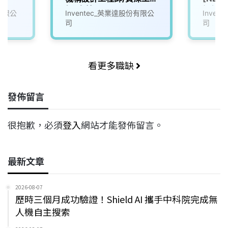
er (日
師(士林)
設計工
份有限公
Inventec_英業達股份有限公
Inve
司
司
看更多職缺
發佈留言
很抱歉，必須
登入
網站才能發佈留言。
最新文章
2026-08-07
歷時三個月成功驗證！Shield AI 攜手中科院完成無
人機自主搜索