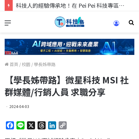
科技人的經驗傳承地！在 Pei Pei 科技專區，與學弟妹交流最硬核的技術
首頁
/
校園
/
學長姊帶路
【學長姊帶路】微星科技 MSI 社
群媒體/行銷人員 求職分享
2024-04-03
F
L
X
T
L
C
a
i
h
i
o