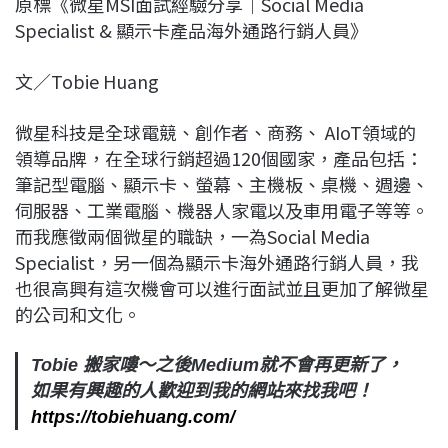
原標《微星MSI面試經驗分享｜Social Media
c
n
r
n
p
Specialist & 顯示卡產品海外通路行銷人員》
e
e
e
k
y
b
a
e
L
文／Tobie Huang
o
d
d
i
o
s
I
n
微星科技是全球電競、創作者、商務、 AIoT領域的
k
n
k
領導品牌，在全球行銷超過120個國家，產品包括：
筆記型電腦、顯示卡、螢幕、主機板、桌機、週邊、
伺服器、工業電腦、機器人家電以及車用電子等等。
而我應徵兩個微星的職缺，一為Social Media
Specialist，另一個為顯示卡海外通路行銷人員，我
也很高興有這次機會可以進行面試並且更加了解微星
的公司和文化。
Tobie 搬家嘍～之後Medium就不會再更新了，
如果有興趣的人歡迎到我的網站來找我吧！
https://tobiehuang.com/