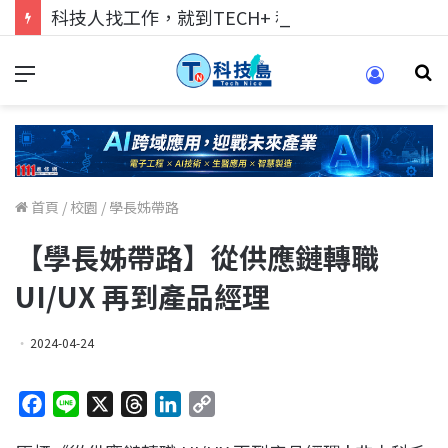
科技人找工作，就到TECH+ 科技專區!
首頁
/
校園
/
學長姊帶路
【學長姊帶路】從供應鏈轉職
UI/UX 再到產品經理
2024-04-24
F
L
X
T
L
C
a
i
h
i
o