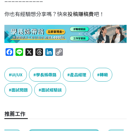
你也有經驗想分享嗎？快來
投稿賺稿費
吧！
F
L
X
T
L
C
a
i
h
i
o
c
n
r
n
p
e
e
e
k
y
UI/UX
學長姊帶路
產品經理
轉職
b
a
e
L
o
d
d
i
面試問題
面試經驗談
o
s
I
n
k
n
k
推薦工作