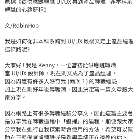
原標《從供應鏈轉職 UI/UX 再到產品經理 | 非本科系
c
n
r
n
p
轉職的心路歷程》
e
e
e
k
y
b
a
e
L
文/RobinHoo
o
d
d
i
o
s
I
n
我是如何從非本科系跨到 UI/UX 最後又走上產品經理
k
n
k
這條路呢?
大家好 ! 我是 Kenny，一位當初從供應鏈轉職
當 UI/UX 設計師，現在則又成為了產品經理，
因為周遭有許多人好奇我 (兩次 ? ) 的轉職經驗，
加上現在剛好年後轉職潮，因此決定寫一篇文章跟大
家分享。
因為網路上有很多轉職經驗分享文，因此這篇主要會
是分享我在轉職過程中
「選擇」
的過程，順便跟大家
分享我在進行自我探索時會使用的方法，希望可以幫
助在正準備考慮轉職或是剛畢業卻正在徬徨的你。