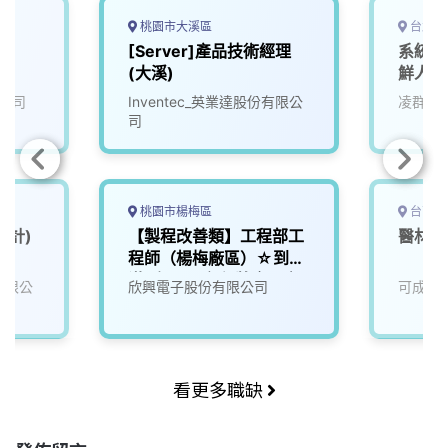
桃園市大溪區
台北市
經
[Server]產品技術經理
系統工程
S
(大溪)
鮮人/
公司
Inventec_英業達股份有限公
凌群電
司
桃園市楊梅區
台南市
設計)
【製程改善類】工程部工
醫材產
程師（楊梅廠區）☆到職
滿6個月，留任獎金最高
份有限公
欣興電子股份有限公司
可成科
20400元☆歡迎年後轉
職~可視訊面試
看更多職缺