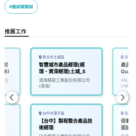
o
d
d
i
面試經驗談
o
s
I
n
k
n
k
推薦工作
新北市土城區
東南亞
C封
智慧城市產品經理(經
產品品質
78)
理、資深經理)土城_S
Quali
南)
有限公
鴻海精密工業股份有限公司
VALUET
(鴻海)
LIMITE
台中市潭子區
嘉義市
【台中】製程整合產品技
保養維
術經理
面試)