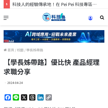
科技人的經驗傳承地！在 Pei Pei 科技專區，與學弟妹交流最硬核的技術
首頁
/
校園
/
學長姊帶路
【學長姊帶路】優比快 產品經理
求職分享
2024-04-24
F
L
X
T
L
C
a
i
h
i
o