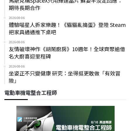
馬斯克稱SpaceX只用輝達晶片 蘇姿丰淡定回應：
期待長期合作
2026-08-06
體驗喵星人拆家樂趣！《貓貓亂搗蛋》登陸 Steam
把家具通通推下桌吧
2026-08-06
友情破壞神作《胡鬧廚房》10週年！全球齊聚逾億
名大廚喜迎里程碑
2026-08-06
坐姿正不只變健康 研究：坐得挺更敢做「有效冒
險」
電動車機電整合工程師