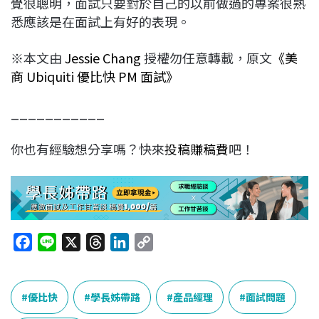
覺很聰明，面試只要對於自己的以前做過的專案很熟
悉應該是在面試上有好的表現。
※本文由
Jessie Chang
授權勿任意轉載，原文
《美
商 Ubiquiti 優比快 PM 面試》
___________
你也有經驗想分享嗎？快來
投稿賺稿費
吧！
F
L
X
T
L
C
a
i
h
i
o
c
n
r
n
p
e
e
e
k
y
優比快
學長姊帶路
產品經理
面試問題
b
a
e
L