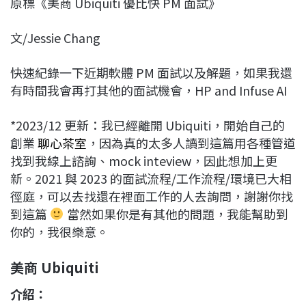
原標《美商 Ubiquiti 優比快 PM 面試》
c
n
r
n
p
e
e
e
k
y
文/Jessie Chang
b
a
e
L
o
d
d
i
快速紀錄一下近期軟體 PM 面試以及解題，如果我還
o
s
I
n
有時間我會再打其他的面試機會，HP and Infuse AI
k
n
k
*2023/12 更新：我已經離開 Ubiquiti，開始自己的
創業
聊心茶室
，因為真的太多人讀到這篇用各種管道
找到我線上諮詢、mock inteview，因此想加上更
新。2021 與 2023 的面試流程/工作流程/環境已大相
徑庭，可以去找還在裡面工作的人去詢問，謝謝你找
到這篇
當然如果你是有其他的問題，我能幫助到
你的，我很樂意。
美商 Ubiquiti
介紹：