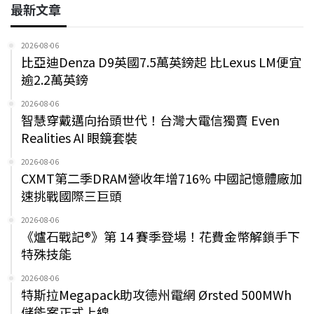
最新文章
2026-08-06
比亞迪Denza D9英國7.5萬英鎊起 比Lexus LM便宜
逾2.2萬英鎊
2026-08-06
智慧穿戴邁向抬頭世代！台灣大電信獨賣 Even
Realities AI 眼鏡套裝
2026-08-06
CXMT第二季DRAM營收年增716% 中國記憶體廠加
速挑戰國際三巨頭
2026-08-06
《爐石戰記®》第 14 賽季登場！花費金幣解鎖手下
特殊技能
2026-08-06
特斯拉Megapack助攻德州電網 Ørsted 500MWh
儲能案正式上線