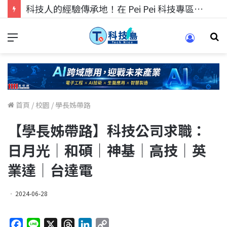
科技人找工作，就到TECH+ 科技專區!
首頁
/
校園
/
學長姊帶路
【學長姊帶路】科技公司求職：
日月光｜和碩｜神基｜高技｜英
業達｜台達電
2024-06-28
F
L
X
T
L
C