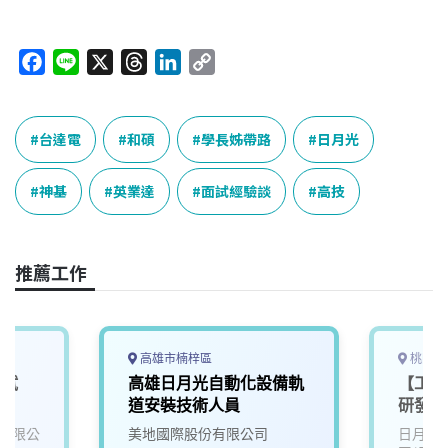
F
L
X
T
L
C
a
i
h
i
o
c
n
r
n
p
e
e
e
k
y
台達電
和碩
學長姊帶路
日月光
b
a
e
L
o
d
d
i
神基
英業達
面試經驗談
高技
o
s
I
n
k
n
k
推薦工作
高雄市楠梓區
桃園市
測試
高雄日月光自動化設備軌
【工程發
道安裝技術人員
研發(
有限公
美地國際股份有限公司
日月光