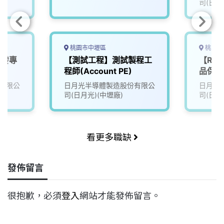
司(日月
桃園市中壢區
桃園市
研發專
【測試工程】測試製程工
【R&
)
程師(Account PE)
品保(
(Mater
有限公
日月光半導體製造股份有限公
日月光
司(日月光)(中壢廠)
司(日月
看更多職缺
發佈留言
很抱歉，必須
登入
網站才能發佈留言。