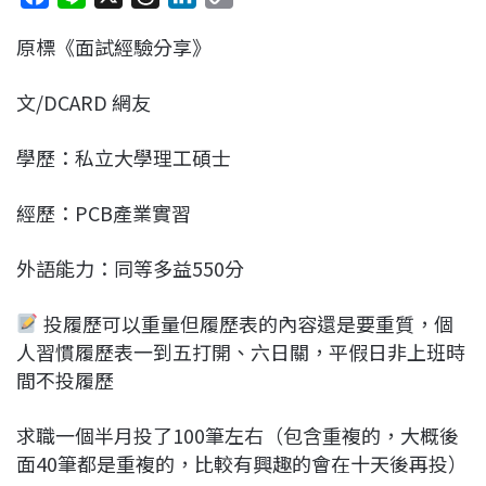
a
i
h
i
o
原標《面試經驗分享》
c
n
r
n
p
e
e
e
k
y
文/DCARD 網友
b
a
e
L
o
d
d
i
學歷：私立大學理工碩士
o
s
I
n
k
n
k
經歷：PCB產業實習
外語能力：同等多益550分
投履歷可以重量但履歷表的內容還是要重質，個
人習慣履歷表一到五打開、六日關，平假日非上班時
間不投履歷
求職一個半月投了100筆左右（包含重複的，大概後
面40筆都是重複的，比較有興趣的會在十天後再投）