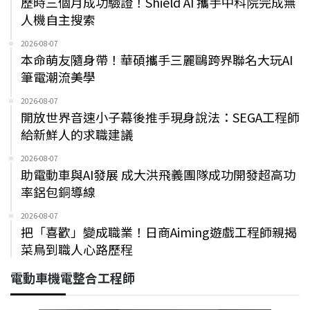
歷時三個月成功驗證！Shield AI 攜手中科院完成無
人機自主搜索
2026-08-07
本命萌友隨身帶！華碩攜手三麗鷗跨界聯名大玩AI
筆電潮流美學
2026-08-07
開放世界音速小子幕後推手現身說法：SEGA工程師
給新鮮人的求職建議
2026-08-07
助電動車與AI發展 成大洪飛義團隊成功開發超高功
率鋁包銅導線
2026-08-07
把「喜歡」變成職業！日商Aiming遊戲工程師親揭
菜鳥到職人心路歷程
電動車機電整合工程師