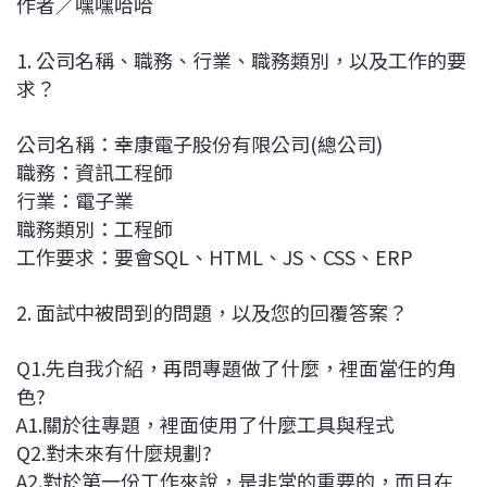
作者／嘿嘿哈哈
c
n
r
n
p
e
e
e
k
y
1. 公司名稱、職務、行業、職務類別，以及工作的要
b
a
e
L
求？
o
d
d
i
o
s
I
n
公司名稱：幸康電子股份有限公司(總公司)
k
n
k
職務：資訊工程師
行業：電子業
職務類別：工程師
工作要求：要會SQL、HTML、JS、CSS、ERP
2. 面試中被問到的問題，以及您的回覆答案？
Q1.先自我介紹，再問專題做了什麼，裡面當任的角
色?
A1.關於往專題，裡面使用了什麼工具與程式
Q2.對未來有什麼規劃?
A2.對於第一份工作來說，是非常的重要的，而且在