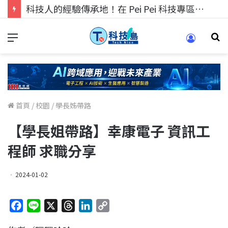
科技人的經驗傳承地！在 Pei Pei 科技專區，與學弟妹交流最硬核的技術
首頁
/
校園
/
學長姊帶路
【學長姐帶路】幸康電子 資訊工
程師 求職分享
2024-01-02
F
L
X
T
L
C
a
i
h
i
o