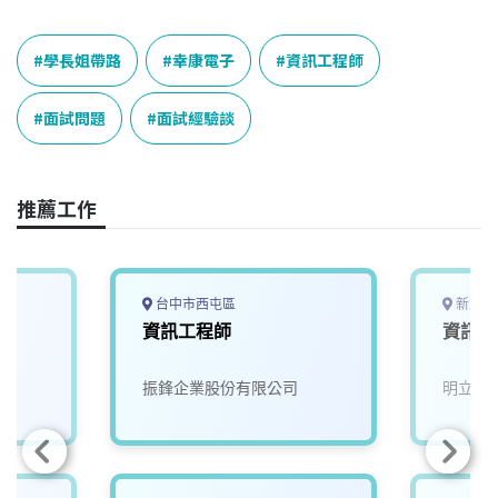
a
i
h
i
o
c
n
r
n
p
e
e
e
k
y
學長姐帶路
幸康電子
資訊工程師
b
a
e
L
o
d
d
i
面試問題
面試經驗談
o
s
I
n
k
n
k
推薦工作
台中市西屯區
新北市
資訊工程師
資訊工
振鋒企業股份有限公司
明立科