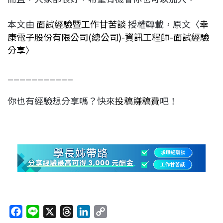
本文由
面試經驗暨工作甘苦談
授權轉載，原文〈
幸
康電子股份有限公司(總公司)-資訊工程師-面試經驗
分享
〉
___________
你也有經驗想分享嗎？快來
投稿賺稿費
吧！
F
L
X
T
L
C