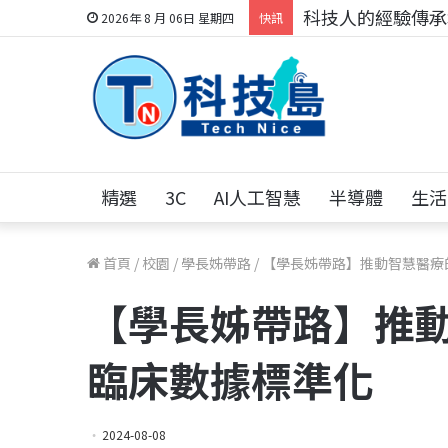
科技人的經驗傳承地
2026年 8 月 06日 星期四
快訊
精選
3C
AI人工智慧
半導體
生活
首頁
/
校園
/
學長姊帶路
/
【學長姊帶路】推動智慧醫療
【學長姊帶路】推
臨床數據標準化
2024-08-08