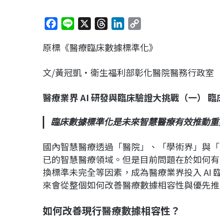
F
L
X
T
L
C
a
i
h
i
o
原標《醫療臨床數據標準化》
c
n
r
n
p
e
e
e
k
y
文/黃冠凱‧衛生福利部彰化醫院醫務行政室
b
a
e
L
o
d
d
i
醫療業界 AI 研發與臨床驗證大挑戰（一）
o
s
I
n
k
n
k
臨床數據標準化是未來智慧醫療有效推動重
國內智慧醫療透過「醫院」、「學術界」與「
已的智慧醫療領域。但是目前問題在於如何有
換標準未完全等因素，成為醫療業界投入 AI
來會從整個如何改善醫療數據相容性與優先推
如何改善現行醫療數據相容性？