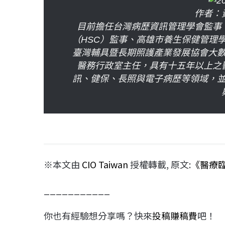
作者：
目前擔任台灣病歷資訊管理學會監事
（HSC）監事、高雄市養生保健管理
臺灣輔具暨長期照護產業發展協會大
醫務行政室主任，具有十五年以上之
訊、健保、長照與電子病歷等領域，
※本文由
CIO Taiwan
授權轉載, 原文:
《醫療
___________
你也有經驗想分享嗎？快來
投稿賺稿費
吧！