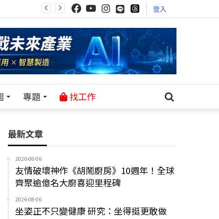
登入
園
專題
找工作
最新文章
2026-08-06
友情破壞神作《胡鬧廚房》10週年！全球
齊聚逾億名大廚喜迎里程碑
2026-08-06
坐姿正不只變健康 研究：坐得挺更敢做