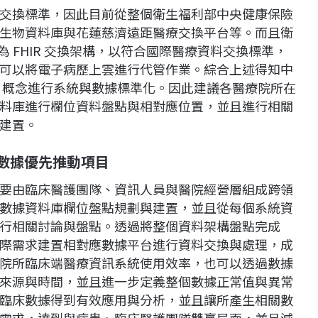
交換標準，因此目前從整個衛生福利部中央健康保險
生物資料庫與花蓮慈濟遠距醫療交換平台等。而且衛
 FHIR 交換架構，以符合國際醫療資料交換標準，
可以將電子病歷上雲進行代管作業。綜合上述得知中
ode 概念進行系統與數據標準化。因此建議各醫療院所在
料庫進行欄位資料盤點與相對應位置，並且進行相關
建置。
療數據優先推動項目
要由臨床醫護團隊、資訊人員與醫院經營層組成跨領
數據資料庫欄位盤點規劃與建置，並且從每個系統資
行相關討論與盤點。透過將整個資料架構盤點完成
際需求建置相對應數據平台進行資料交換與處理，成
院所臨床端醫療資訊系統使用效率，也可以透過數據
來源與時間，並且進一步定義整個數據正常值與異常
臨床數據得到有效應用與分析，並且讓所產生相關數
需求，達到與病患、臨床醫護團隊雙贏局面，並且減