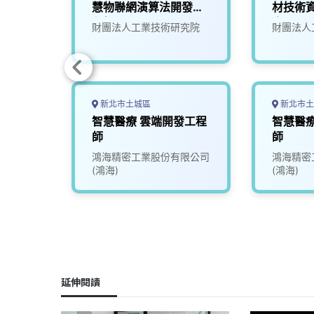
慧物聯網演算法開發⼯
材技術
程師(S300)
人員)(P
限公司
財團法人工業技術研究院
財團法人
新北市土城區
新北市土
員(碩
智慧醫療 雲端開發工程
智慧醫療
師
師
中心
鴻海精密工業股份有限公司
鴻海精密
(鴻海)
(鴻海)
延伸閱讀