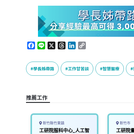
F
L
X
T
L
C
a
i
h
i
o
c
n
r
n
p
e
e
e
k
y
學長姊帶路
工作甘苦談
智慧醫療
b
a
e
L
o
d
d
i
o
s
I
n
推薦工作
k
n
k
新竹縣竹東鎮
新竹市
料庫架
工研院服科中心_⼈⼯智
工研院