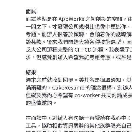
面試
面試地點是在 AppWorks 之初創投的空
一問之下，才發現公司規模比想像中更迷你。
考題。創辦人很善於傾聽，會順着你的話瞭解
談甚歡。後來我們開始大談各種技術選型，因爲
乏大公司那種完整的 CI／CD 流程，我表
求，但感覺創辦人希望我能考慮考慮，或許是
結果
週末之前就收到回覆。美其名是錄取通知，其
滿兩難的，CakeResume 的理念很棒，
但礙於我內心希望有 co-worker 共同
的盛情邀約。
在面談中，創辦人有句話一直縈繞在我心中：「C
工具，協助相對資訊弱勢的其他族群曝光自己