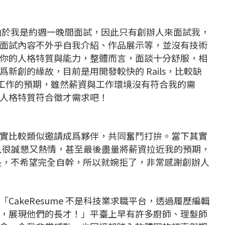
間，由於我是約週一晚間面試，因此只有創辦人來面試我，
面試內容不外乎自我介紹、作品展示等，並沒有技術
你的人格特質與能力，整體而言，面談十分舒服，相
新創的緣故，目前是用開發較快的 Rails，比較缺
達了工作的預期，雖然薪資與工作環境沒有符合我的需
人格特質符合徵才需求吧！
實比較類似邀請成爲夥伴，共同奮鬥打拚。當下其實
創辦人很誠懇又熱情，甚至最後盡量將薪資拉近我的預期，
討論成長，不希望完全自幹，所以就婉拒了，非常感謝創辦人
akeResume 不是科技業求職平台，透過履歷編輯
，展現他們的長才！」平臺上早有許多廚師、理髮師