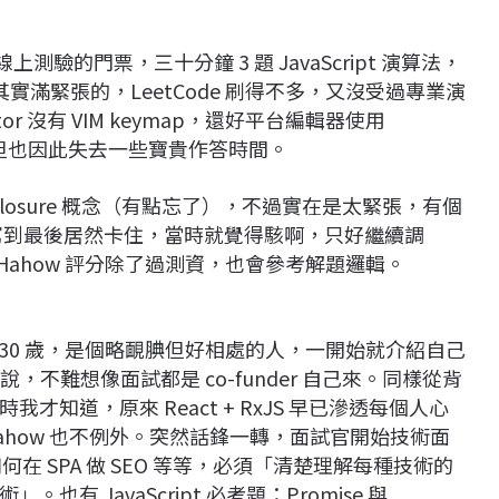
測驗的門票，三十分鐘 3 題 JavaScript 演算法，
老實說我其實滿緊張的，LeetCode 刷得不多，又沒受過專業演
or 沒有 VIM keymap，還好平台編輯器使用
設定，但也因此失去一些寶貴作答時間。
到 closure 概念（有點忘了），不過實在是太緊張，有個
ng 題，寫到最後居然卡住，當時就覺得駭啊，只好繼續調
默祈禱 Hahow 評分除了過測資，也會參考解題邏輯。
約莫 30 歲，是個略靦腆但好相處的人，一開始就介紹自己
來說，不難想像面試都是 co-funder 自己來。同樣從背
知道，原來 React + RxJS 早已滲透每個人心
how 也不例外。突然話鋒一轉，面試官開始技術面
何在 SPA 做 SEO 等等，必須「清楚理解每種技術的
 JavaScript 必考題：Promise 與