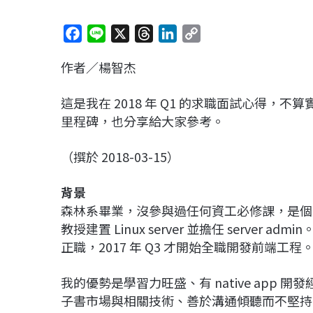
F
L
X
T
L
C
a
i
h
i
o
作者／楊智杰
c
n
r
n
p
e
e
e
k
y
這是我在 2018 年 Q1 的求職面試心得
b
a
e
L
里程碑，也分享給大家參考。
o
d
d
i
o
s
I
n
（撰於 2018-03-15）
k
n
k
背景
森林系畢業，沒參與過任何資工必修課，是個
教授建置 Linux server 並擔任 server
正職，2017 年 Q3 才開始全職開發前端工程。
我的優勢是學習力旺盛、有 native app 開發經
子書市場與相關技術、善於溝通傾聽而不堅持