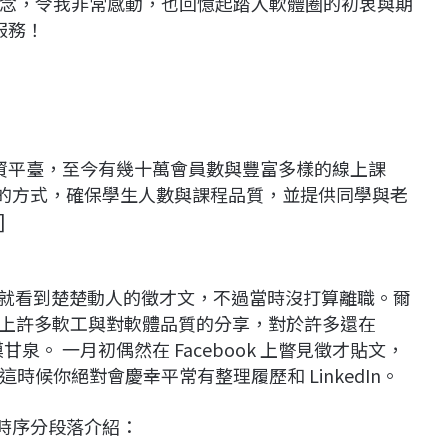
念，令我非常感動，也回憶起踏入軟體圈的初衷與期
的服務！
募資平臺，至今有幾十萬會員數與豐富多樣的線上課
募資的方式，確保學生人數與課程品質，並提供同學與老
]
7 Q3 就看到楚楚動人的徵才文，不過當時沒打算離職。爾
ium 上許多軟工與對軟體品質的分享，對於許多還在
漠甘泉。 一月初偶然在 Facebook 上瞥見徵才貼文，
候你絕對會慶幸平常有整理履歷和 LinkedIn。
以時序分段落介紹：