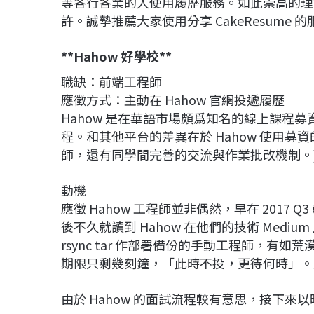
等各行各業的人使用履歷服務。如此崇高的理
許。誠摯推薦大家使用分享 CakeResume 
**Hahow 好學校**
職缺：前端工程師
應徵方式：主動在 Hahow 官網投遞履歷
Hahow 是在華語市場頗爲知名的線上課程
程。和其他平台的差異在於 Hahow 使用
師，還有同學間完善的交流與作業批改機制。
動機
應徵 Hahow 工程師並非偶然，早在 201
後不久就讀到 Hahow 在他們的技術 Med
rsync tar 作部署備份的手動工程師，有如荒
期限只剩幾刻鐘，「此時不投，更待何時」。這時
由於 Hahow 的面試流程較有意思，接下來