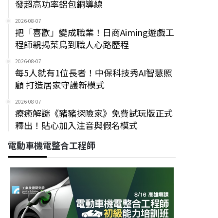
發超高功率鋁包銅導線
2026-08-07
把「喜歡」變成職業！日商Aiming遊戲工
程師親揭菜鳥到職人心路歷程
2026-08-07
每5人就有1位長者！中保科技秀AI智慧照
顧 打造居家守護新模式
2026-08-07
療癒解謎《豬豬探險家》免費試玩版正式
釋出！貼心加入注音與假名模式
電動車機電整合工程師