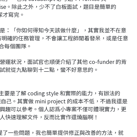
romise。除此之外，少不了白板面試，題目是簡單的
泡尿才寫完。
是：「你如何得知今天該做什麼」，其實我並不在意
只要有明確的任務管理，不會讓工程師閒着發呆，或是任意
適合每個團隊。
狀況，面試官也順便介紹了其他 co-funder 的背
試就從九點聊到十二點，蠻不好意思的。
主要是了解 coding style 和實際的能力，有辦法的
自己。其實做 mini project 的成本不低，不過我還是
興趣可以參考。個人認爲小專案不僅可體現實力，更
人快速理解文件，反而比實作還燒腦啊！
作提了一些問題，我也簡單提供修正與改善的方法，就