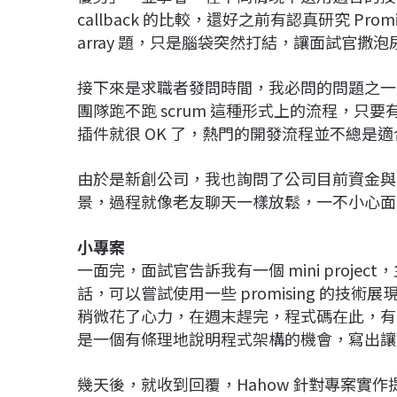
callback 的比較，還好之前有認真研究 P
array 題，只是腦袋突然打結，讓面試官撒
接下來是求職者發問時間，我必問的問題之一
團隊跑不跑 scrum 這種形式上的流程，
插件就很 OK 了，熱門的開發流程並不總是
由於是新創公司，我也詢問了公司目前資金與營運
景，過程就像老友聊天一樣放鬆，一不小心面
小專案
一面完，面試官告訴我有一個 mini project，
話，可以嘗試使用一些 promising 的技術展現
稍微花了心力，在週末趕完，程式碼在此，有
是一個有條理地說明程式架構的機會，寫出讓
幾天後，就收到回覆，Hahow 針對專案實