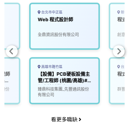
台北市中正區
新竹市
Web 程式設計師
程式設
全鼎資訊股份有限公司
創意金
高雄市路竹區
台北市
工程師
【設備】PCB硬板設備主
程式設
擴編徵
管/工程師 (桃園/高雄)#
新廠擴編徵才
訊股份
臻鼎科技集團_先豐通訊股份
群豐資
有限公司
看更多職缺