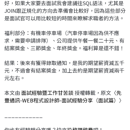
好，如果大家要去面試我會建議往SQL語法，尤其是
JOIN跟正規化的方向去準備會比較好，因為這些部分
是面試官可以用比較短的時間來瞭解求職者的方法。
福利部分：有機車停車場（汽車停車場因為供不應
求，需要申請排隊）、公司提供午餐一餐二十元、有
結案獎金、三節獎金、年終獎金。福利算是還不錯！
結果：後來有獲得錄取通知，是我的期望薪資減五千
元，不過會有結案獎金，加上去約是期望薪資減兩千
元左右。
本文由
面試經驗暨工作甘苦談
授權轉載，原文〈
先
豐通訊-WEB程式設計師-面試經驗分享（面試篇）
〉
___________
你也有經驗想分享嗎？快來
投稿賺稿費
吧！