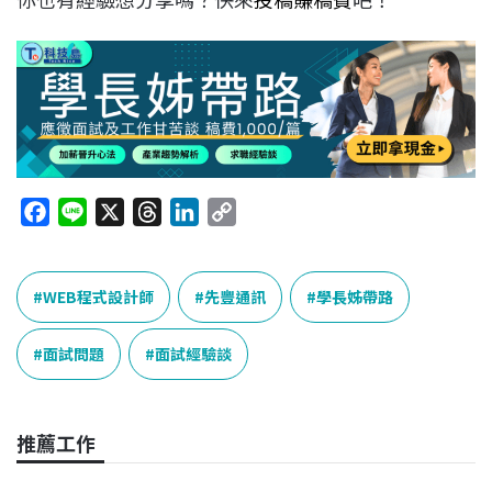
F
L
X
T
L
C
a
i
h
i
o
c
n
r
n
p
e
e
e
k
y
WEB程式設計師
先豐通訊
學長姊帶路
b
a
e
L
o
d
d
i
面試問題
面試經驗談
o
s
I
n
k
n
k
推薦工作