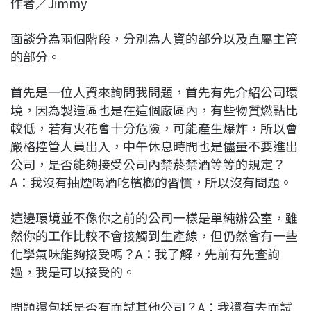
作者／Jimmy
c
n
r
n
p
e
e
e
k
y
面談分為兩個階段，分別為人資的部分以及直屬主管
b
a
e
L
的部分。
o
d
d
i
o
s
I
n
首先是一位人資來詢問我問題，首先有先介紹公司環
k
n
k
境，因為製造區也是在這個廠區內，有些物質燃點比
較低，若有火花會十分危險，可能產生爆炸，所以會
嚴格控管人員出入，中午休息時間也是儘量不要進出
公司，是否能夠接受公司內禁菸禁酒等等的規定？
A：我沒有抽煙喝酒吃檳榔的習慣，所以沒有問題。
這邊環境並不像你之前的公司一樣是單純辦公室，雖
然你的工作比較不會接觸到生產線，但仍然會有一些
化學氣味能夠接受嗎？A：我了解，先前有先查詢
過，我是可以接受的。
問題還包括是否有面試其他公司？A：我還有去面試