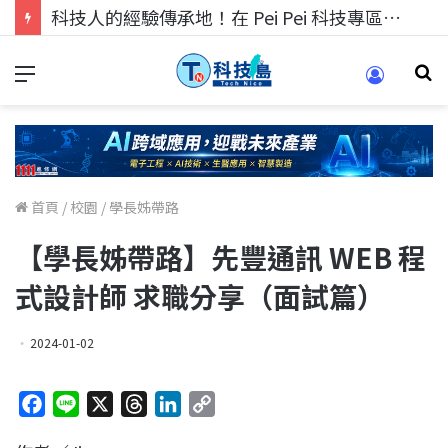
科技人的經驗傳承地！在 Pei Pei 科技專區，與學弟妹交流最硬核的技術
首頁
/
校園
/
學長姊帶路
【學長姊帶路】先豐通訊 WEB 程
式設計師 求職分享（面試篇）
2024-01-02
F
L
X
T
L
C
a
i
h
i
o