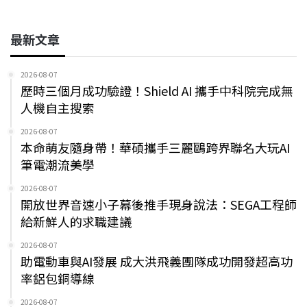
最新文章
2026-08-07
歷時三個月成功驗證！Shield AI 攜手中科院完成無
人機自主搜索
2026-08-07
本命萌友隨身帶！華碩攜手三麗鷗跨界聯名大玩AI
筆電潮流美學
2026-08-07
開放世界音速小子幕後推手現身說法：SEGA工程師
給新鮮人的求職建議
2026-08-07
助電動車與AI發展 成大洪飛義團隊成功開發超高功
率鋁包銅導線
2026-08-07