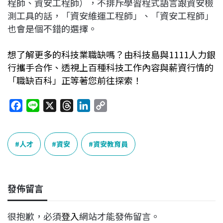
程師、資安工程師），不排斥學習程式語言跟資安檢
測工具的話，「資安維運工程師」、「資安工程師」
也會是個不錯的選擇。
想了解更多的科技業職缺嗎？由科技島與1111人力銀
行攜手合作、透視上百種科技工作內容與薪資行情的
「職缺百科」正等著您前往探索！
F
L
X
T
L
C
a
i
h
i
o
c
n
r
n
p
e
e
e
k
y
人才
資安
資安教育員
b
a
e
L
o
d
d
i
o
s
I
n
發佈留言
k
n
k
很抱歉，必須
登入
網站才能發佈留言。