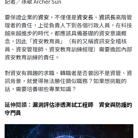
記者／孫敬 Archer Sun
c
n
r
n
p
e
e
e
k
y
要保證企業的
資安
，不僅僅是
資安長
、
資訊長
高階管
b
a
e
L
理者的責任，上從負責人下到各個行政人員，在科技
o
d
d
i
越來越進步的時代，都應該具備基礎的資安意識概
o
s
I
n
念，因此「資安教育員」（有的又稱資訊安全稽核
k
n
k
員、資安管理師、資安教育訓練經理）需要擔起內部
資安教育訓練的責任。
對資安有興趣的求職、轉職者是否曾因不是資管、資
訊背景，就覺得無法勝任類似職務？如果想挑戰的
話，需要培養哪些專業知識？
延伸閱讀：
漏洞評估滲透測試工程師 資安與防護的
守門員