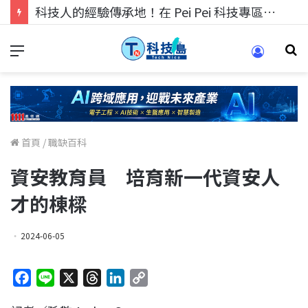
科技人的經驗傳承地！在 Pei Pei 科技專區，與學弟妹交流最硬核的技術
首頁
/
職缺百科
資安教育員 培育新一代資安人
才的棟樑
2024-06-05
F
L
X
T
L
C
a
i
h
i
o