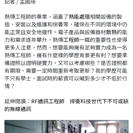
記者 / 孟圓琦
c
n
r
n
p
e
e
e
k
y
熱傳工程師的專業，涵蓋了
熱能處理
相關設備的製
b
a
e
L
造、安裝以及維護和保養等，確保在不同的環境中仍
o
d
d
i
能正常且安全地運作。電子產品與設備器材
散熱
的能
o
s
I
n
力和需求逐年攀升，熱傳
工程師
一職的重要性也使得
k
n
k
更多人注意，然而，想要能夠擁有足夠實力成為一名
熱傳工程師，擁有什麼樣的學歷背景更有利？想要準
備證照以證明硬實力，又可以考慮哪些？是否證照都
有期限、需要一定時間重新考取更新？我的學歷可能
不只有學士，面試時的薪資可以喊到多少才不低於行
情？
延伸閱讀：
RF通訊工程師 捍衛科技世代下不可或缺
的無線通訊