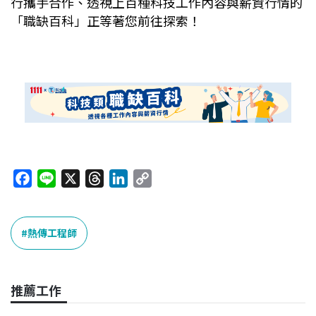
行攜手合作、透視上百種科技工作內容與薪資行情的
「職缺百科」正等著您前往探索！
F
L
X
T
L
C
a
i
h
i
o
c
n
r
n
p
e
e
e
k
y
熱傳工程師
b
a
e
L
o
d
d
i
o
s
I
n
推薦工作
k
n
k