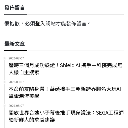
發佈留言
很抱歉，必須
登入
網站才能發佈留言。
最新文章
2026-08-07
歷時三個月成功驗證！Shield AI 攜手中科院完成無
人機自主搜索
2026-08-07
本命萌友隨身帶！華碩攜手三麗鷗跨界聯名大玩AI
筆電潮流美學
2026-08-07
開放世界音速小子幕後推手現身說法：SEGA工程師
給新鮮人的求職建議