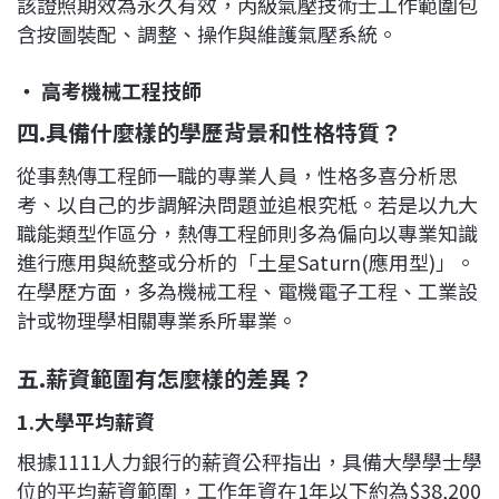
該證照期效為永久有效，丙級氣壓技術士工作範圍包
含按圖裝配、調整、操作與維護氣壓系統。
‧ 高考機械工程技師
四.
具備什麼樣的學歷背景和性格特質？
從事熱傳工程師一職的專業人員，性格多喜分析思
考、以自己的步調解決問題並追根究柢。若是以九大
職能類型作區分，熱傳工程師則多為偏向以專業知識
進行應用與統整或分析的「土星Saturn(應用型)」。
在學歷方面，多為機械工程、電機電子工程、工業設
計或物理學相關專業系所畢業。
五.
薪資範圍有怎麼樣的差異？
1.
大學平均薪資
根據1111人力銀行的薪資公秤指出，具備大學學士學
位的平均薪資範圍，工作年資在1年以下約為$38,200