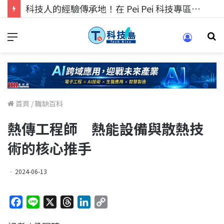
科技人的經驗傳承地！在 Pei Pei 科技專區，與學弟妹交流最硬核的技術
首頁
/
職缺百科
熱傳工程師 熱能設備與散熱技
術的核心推手
2024-06-13
F
L
X
T
L
C
a
i
h
i
o