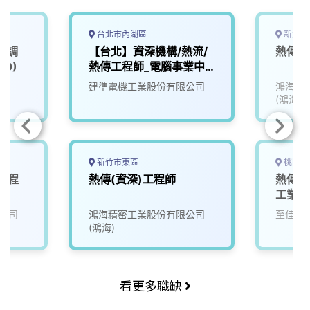
台北市內湖區
新北市
空調
【台北】資深機構/熱流/
熱傳機
0)
熱傳工程師_電腦事業中
心
院
建準電機工業股份有限公司
鴻海精
(鴻海)
新竹市東區
桃園市
傳工程
熱傳(資深)工程師
熱傳工
工業區
公司
鴻海精密工業股份有限公司
至佳電
(鴻海)
看更多職缺