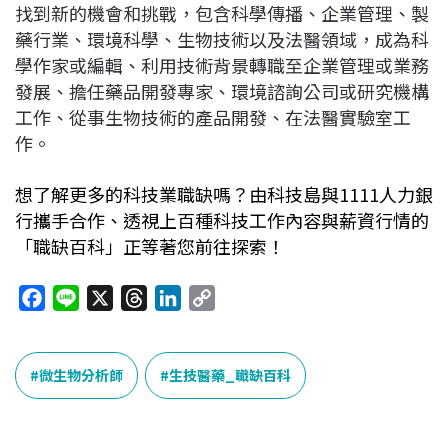
找到新的機會和挑戰，包含科學傳播、企業管理、製
藥行業、環境科學、生物技術以及法醫領域，成為科
學作家或編輯、利用技術背景轉職至企業管理或業務
發展、擔任藥品開發專家、環境諮詢公司或研究機構
工作、從事生物技術的產品開發、在法醫實驗室工
作。
想了解更多的科技業職缺嗎？由科技島與1111人力銀
行攜手合作、透視上百種科技工作內容與薪資行情的
「職缺百科」正等著您前往探索！
F
L
X
T
L
C
a
i
h
i
o
c
n
r
n
p
e
e
e
k
y
微生物分析師
生技醫藥_職缺百科
b
a
e
L
o
d
d
i