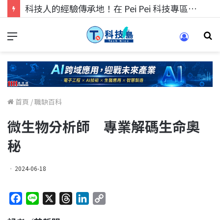
科技人找工作，就到TECH+ 科技專區!
首頁
/
職缺百科
微生物分析師 專業解碼生命奧
秘
2024-06-18
F
L
X
T
L
C
a
i
h
i
o