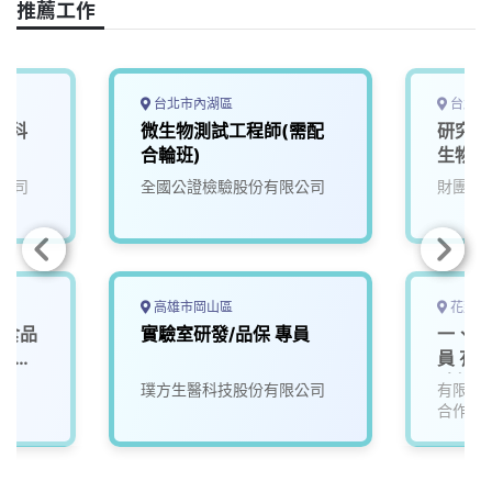
o
s
I
n
推薦工作
k
n
k
台北市內湖區
台北市
關科
微生物測試工程師(需配
研究專
合輪班)
生物抗
公司
全國公證檢驗股份有限公司
財團法
高雄市岡山區
花蓮縣
】食品
實驗室研發/品保 專員
一、農
員 有
室)
酸替代
璞方生醫科技股份有限公司
有限責
防治與
合作社
研究