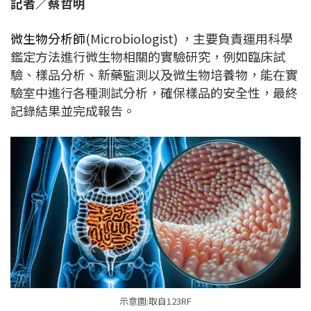
記者／蔡哲明
c
n
r
n
p
e
e
e
k
y
微生物分析師
(Microbiologist) ，主要負責運用科學
b
a
e
L
鑑定方法進行微生物相關的實驗研究，例如臨床試
o
d
d
i
驗、樣品分析、新藥監測以及微生物培養物，能在實
o
s
I
n
驗室中進行各種測試分析，確保樣品的安全性，最終
k
n
k
記錄結果並完成報告。
示意圖:取自123RF