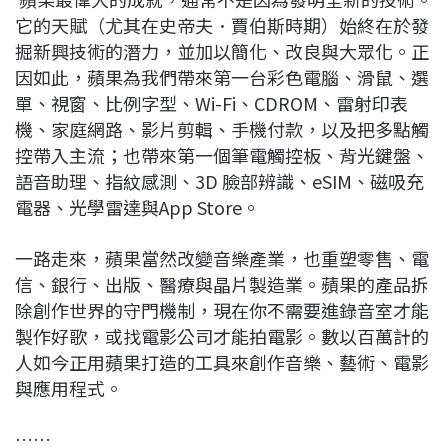
它的天賦（尤其在史帝夫．賈伯斯時期）始終在於發
掘新興技術的潛力，並加以簡化、改良與大眾化。正
因如此，蘋果為我們帶來第一台彩色電腦、滑鼠、選
單、視窗、比例字型、Wi-Fi、CDROM、雷射印表
機、家庭網路、影片剪輯、手機付款，以及把多點觸
控帶入主流；也帶來第一個筆電觸控板、背光鍵盤、
語音助理、指紋感測、3D 臉部辨識、eSIM、磁吸充
電器、光學雷達與App Store。
一路走來，蘋果當然改變音樂產業，也重塑零售、電
信、銀行、出版、醫療與晶片製造業。蘋果的產品拆
除創作世界的守門機制，現在你不需要進錄音室才能
製作好歌，或找電影公司才能拍電影。數以百萬計的
人如今正用蘋果打造的工具來創作音樂、藝術、電影
與應用程式。
……