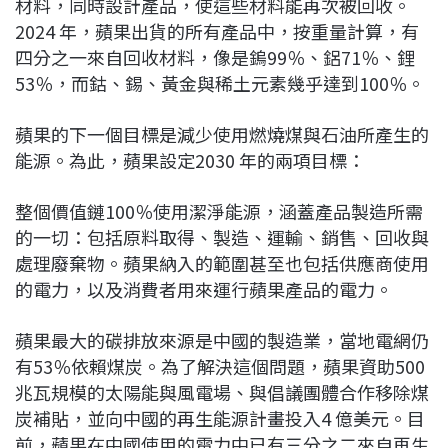
材料，同時設計產品，使這些材料能再次被回收。
2024 年，蘋果出貨的所有產品中，按重量計算，有
四分之一來自回收材料，像是鎢99％、鋁71％、鋰
53％，而鈷、錫、黃金與稀土元素幾乎達到100％。
蘋果的下一個目標是減少使用燃燒煤與石油所產生的
能源。為此，蘋果設定2030 年的兩項目標：
整個價值鏈100％使用潔淨能源，涵蓋產品製造所需
的一切：包括原料取得、製造、運輸、銷售、回收與
處理廢棄物。蘋果納入的範圍甚至也包括供應商使用
的電力，以及消費者用來運行蘋果產品的電力。
蘋果最大的碳排放來源是中國的製造業，當地電網仍
有53％依賴煤炭。為了解決這個問題，蘋果資助500
兆瓦規模的太陽能與風電場、與倡議團體合作移除煤
炭補貼，並向中國的再生能源計畫投入4 億美元。目
前，蘋果在中國使用的電力中已有三分之二來自再生