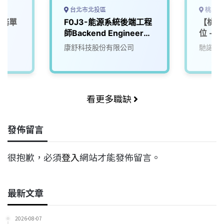
台北市北投區
桃園市
服務單
F0J3-能源系統後端工程
【桃園
師Backend Engineer
位 - 
(AI)(北投)
司
康舒科技股份有限公司
馳諾瓦
看更多職缺
發佈留言
很抱歉，必須
登入
網站才能發佈留言。
最新文章
2026-08-07