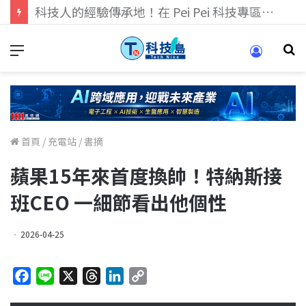
科技人找工作，就到TECH+ 科技專區!
首頁
/
充電站
/
書摘
蘋果15年來首度換帥！特納斯接
班CEO 一細節看出他個性
2026-04-25
F
L
X
T
L
C
a
i
h
i
o