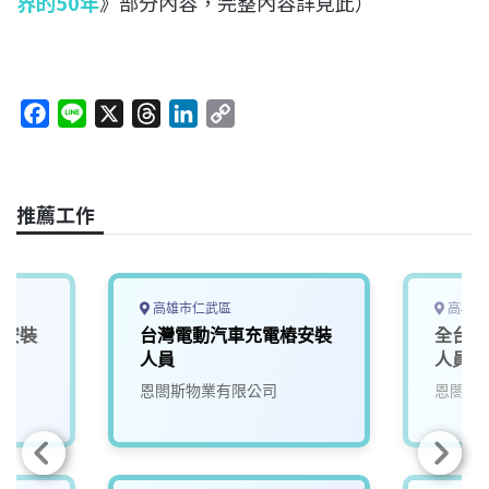
界的50年
》部分內容，完整內容詳見此）
F
L
X
T
L
C
a
i
h
i
o
c
n
r
n
p
e
e
e
k
y
推薦工作
b
a
e
L
o
d
d
i
o
s
I
n
k
n
k
高雄市仁武區
高雄市
椿安裝
台灣電動汽車充電樁安裝
全台電
人員
人員
恩閤斯物業有限公司
恩閤斯