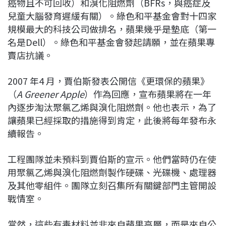
癌物且不可回收）和溴化阻燃劑（BFRs，與癌症及
兒童大腦發育遲緩有關）。綠色和平基金會對十四家
規模最大的科技公司做排名，蘋果幾乎是墊底（第一
名是Dell）。綠色和平基金會發起請願，並在蘋果專
賣店抗議。
2007 年4 月，賈伯斯發表公開信《更環保的蘋果》
（
A Greener Apple
）作為回應，宣布蘋果將在一年
內逐步淘汰聚氯乙烯與溴化阻燃劑。他也表示，為了
讓蘋果已經採取的措施得到肯定，此後將每年發布永
續報告。
工程團隊並未預料到賈伯斯的宣示。他們當時仍在使
用聚氯乙烯與溴化阻燃劑製作硬碟、光碟機、處理器
及其他零組件。團隊立刻召集所有關鍵部門主管開設
戰情室。
當然，這些有毒材料並非來自蘋果高層，而是來自公