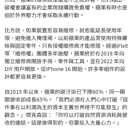
碳權會讓富有的企業用錢購買免責權，蘋果有時也是
迫於外界壓力才會採取永續行動。
比方說，如果裝置愈容易維修，就愈能延長使用年
限，避免進入掩埋場。以前蘋果的產品常使用特殊螺
絲與固定零件，只有授權維修商才能修理。經過iFixit
等「維修權」團體多年施壓，蘋果終於在2019 年向
獨立維修商開放手冊、零件與工具，並在2022 年向
DIY 用戶開放。從iPhone 16 開始，許多零組件的設
計都更容易更換。
自2015 年以來，蘋果的碳汙染已下降60％，同一期
間營收卻成長65％。「我們必須在人們心中打破『這
件事在以利潤為主的資本主義世界裡不可能發生』的
觀念，」傑克森說：「你可以打破自然資源消耗與營
收的連結。這是做得到的，但要投入大量心力。」