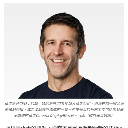
蘋果新任CEO：約翰．特納斯於2001年加入蘋果公司，憑藉在前一家公司
累積的經驗，成為產品設計團隊的一員。他在蘋果的初期工作包括開發備
受讚譽的蘋果Cinema Display顯示器。（圖／取自蘋果官網）
蘋果最偉大的成就，通常不是因為發明全新的技術。