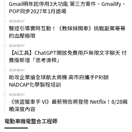
Gmail明年起停用3大功能 第三方寄件、Gmailify、
POP同步2027年1月退場
2026-08-07
聲控引導實時互動！《教妹妹開車》挑戰副駕哥哥
的血壓極限
2026-08-07
【AI工具】ChatGPT開放免費用戶無限文字聊天 付
費版新增「思考滑桿」
2026-08-07
助攻企業搶全球航太商機 高市府攜手PRI辦
NADCAP化學製程培訓
2026-08-07
《俠盜獵車手 VI》最新預告將登陸 Netflix！8/28揭
曉深度內容
電動車機電整合工程師