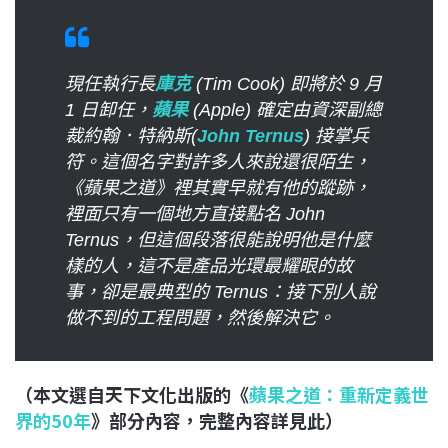
c
n
r
n
p
e
e
e
k
y
b
a
e
L
o
現任執行長
d
庫克
d
(Tim Cook) 即將於 9 月
i
o
1 日卸任，
s
蘋果
I
(Apple) 確定由資深副總
n
k
裁約翰．特納斯(
n
John Ternus
k
) 接掌兵
符。這個名字對許多人來說還很陌生，
《蘋果之道》裡其實早就有他的蹤跡，
裡面只有一個地方直接點名 John
Ternus，但這個段落很能說明他是什麼
樣的人，這不是產品光環最耀眼的故
事，卻是最典型的 Ternus：接下別人說
做不到的工程問題，然後解決它。
（本文選自天下文化出版的《
蘋果之道：重新定義世
界的50年
》部分內容，完整內容詳見此）