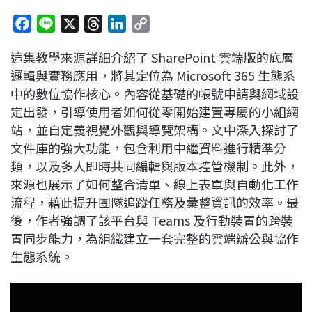
F
L
X
T
L
C
a
i
h
i
o
這集教學來源詳細介紹了 SharePoint 雲端版的底層
c
n
r
n
p
邏輯與實務應用，將其定位為 Microsoft 365 生態系
e
e
e
k
y
中的數位協作核心。內容從基礎的帳號申請與網域設
b
a
e
L
定出發，引導使用者如何從零開始建置專屬的小組網
o
d
d
i
站，並自定義視覺外觀與導覽架構。文中深入探討了
o
s
I
n
文件庫的強大功能，包含利用中繼資料進行精準分
k
n
k
類，以及多人即時共同編輯與版本控管機制。此外，
來源也展示了如何整合清單、線上表單與自動化工作
流程，藉此提升團隊追蹤任務及彙整資訊的效率。最
後，作者強調了該平台與 Teams 及行動裝置的跨裝
置同步能力，為組織建立一套完整的雲端辦公與協作
生態系統。