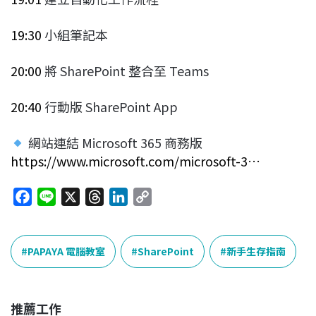
19:30
小組筆記本
20:00
將 SharePoint 整合至 Teams
20:40
行動版 SharePoint App
網站連結 Microsoft 365 商務版
https://www.microsoft.com/microsoft-3…
F
L
X
T
L
C
a
i
h
i
o
c
n
r
n
p
e
e
e
k
y
PAPAYA 電腦教室
SharePoint
新手生存指南
b
a
e
L
o
d
d
i
o
s
I
n
推薦工作