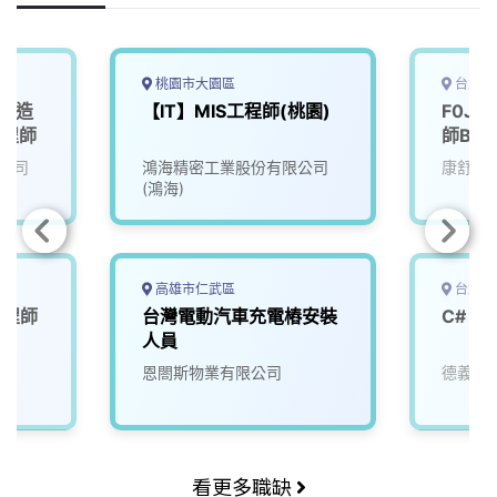
k
n
k
桃園市大園區
台北市
機製造
【IT】MIS工程師(桃園)
F0J
工程師
師Back
(AI)(
公司
鴻海精密工業股份有限公司
康舒科
(鴻海)
高雄市仁武區
台北市
工程師
台灣電動汽車充電樁安裝
C# Sh
人員
恩閤斯物業有限公司
德義資
看更多職缺