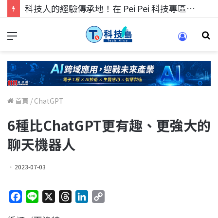
科技人的經驗傳承地！在 Pei Pei 科技專區，與學弟妹交流最硬核的技術
首頁
/
ChatGPT
6種比ChatGPT更有趣、更強大的
聊天機器人
2023-07-03
F
L
X
T
L
C
a
i
h
i
o