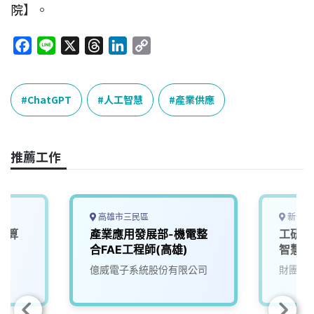
院
】。
F
L
X
T
L
C
a
i
h
i
o
c
n
r
n
p
e
e
e
k
y
ChatGPT
人工智慧
產業供應
b
a
e
L
o
d
d
i
o
s
I
n
推薦工作
k
n
k
高雄市三民區
新竹縣
運算
產業應用發展部-機電整
工研院
)
合FAE工程師(高雄)
智慧演
(T200
院
億威電子系統股份有限公司
財團法
00/
擬)