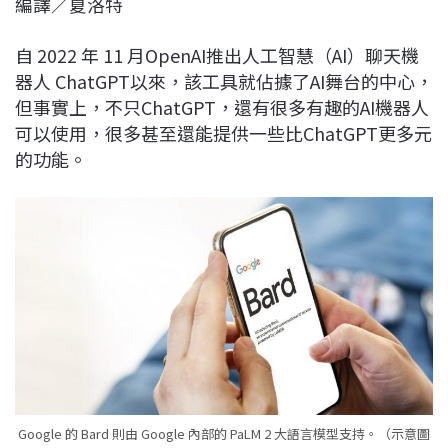
編譯／夏洛特
c
n
r
n
p
e
e
e
k
y
自 2022 年 11 月OpenAI推出人工智慧（AI）聊天機
b
a
e
L
器人 ChatGPT以來，該工具就佔據了AI舞台的中心，
o
d
d
i
但事實上，不只ChatGPT，還有很多有趣的AI機器人
o
s
I
n
可以使用，很多甚至還能提供一些比ChatGPT更多元
k
n
k
的功能。
Google 的 Bard 則由 Google 內部的 PaLM 2 大語言模型支持。（示意圖