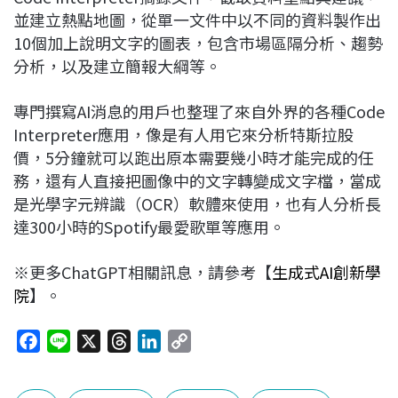
並建立熱點地圖，從單一文件中以不同的資料製作出
10個加上說明文字的圖表，包含市場區隔分析、趨勢
分析，以及建立簡報大綱等。
專門撰寫AI消息的用戶也整理了來自外界的各種Code
Interpreter應用，像是有人用它來分析特斯拉股
價，5分鐘就可以跑出原本需要幾小時才能完成的任
務，還有人直接把圖像中的文字轉變成文字檔，當成
是光學字元辨識（OCR）軟體來使用，也有人分析長
達300小時的Spotify最愛歌單等應用。
※更多ChatGPT相關訊息，請參考【
生成式AI創新學
院
】。
F
L
X
T
L
C
a
i
h
i
o
c
n
r
n
p