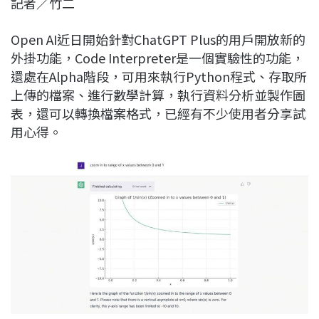
記者／竹二
c
n
r
n
p
e
e
e
k
y
Open AI近日開始針對ChatGPT Plus的用戶開放新的
b
a
e
L
外掛功能，Code Interpreter是一個實驗性的功能，
o
d
d
i
還處在Alpha階段，可用來執行Python程式、存取所
o
s
I
n
上傳的檔案、進行數學計算，執行資料分析並製作圖
k
n
k
表，還可以轉換檔案格式，已經有不少使用者分享試
用心得。