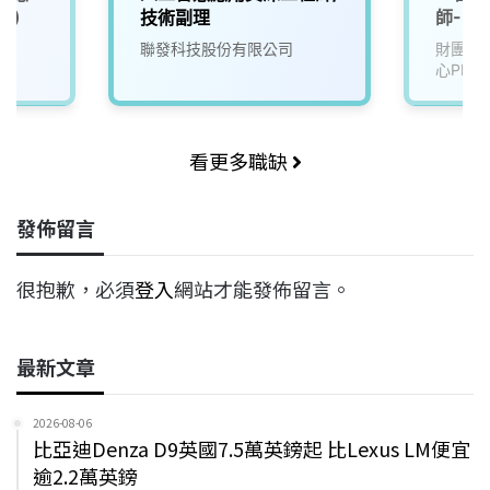
1)
技術副理
師-U2
院
聯發科技股份有限公司
財團法
心PMC
看更多職缺
發佈留言
很抱歉，必須
登入
網站才能發佈留言。
最新文章
2026-08-06
比亞迪Denza D9英國7.5萬英鎊起 比Lexus LM便宜
逾2.2萬英鎊