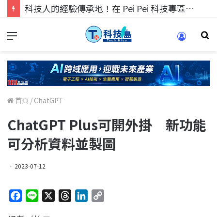
科技人的經驗傳承地！在 Pei Pei 科技專區，與學弟妹交流最硬核的技術
首頁
/
ChatGPT
ChatGPT Plus可開外掛 新功能
可分析資料並製圖
2023-07-12
F
L
X
T
L
C
a
i
h
i
o