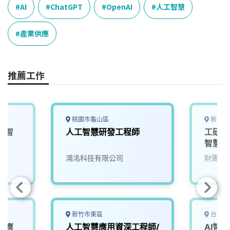
e
e
e
k
y
AI
ChatGPT
OpenAI
人工智慧
b
a
e
L
o
d
d
i
產業供應
o
s
I
n
k
n
k
推薦工作
桃園市龜山區
新竹縣
工智
人工智慧研發工程師
工研院
師
智慧演
(T200
院
鴻洺科技有限公司
財團法
00/
擬)
新竹市東區
台中市
I應
人工智慧應用資深工程師/
AI智