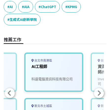
c
n
r
n
p
e
e
e
k
y
AI
AIA
ChatGPT
KPMG
b
a
e
L
o
d
d
i
生成式AI創新學院
o
s
I
n
k
n
k
推薦工作
台北市南港區
台北市
AI工程師
資深A
師/Sen
Engin
科遠電腦資訊科技有限公司
Inve
司
新北市土城區
新北市