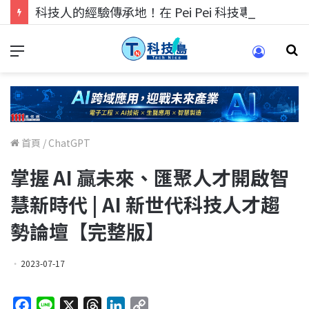
科技人的經驗傳承地！在 Pei Pei 科技專區，與學弟妹交流最硬核的技術
首頁
/
ChatGPT
掌握 AI 贏未來、匯聚人才開啟智
慧新時代 | AI 新世代科技人才趨
勢論壇【完整版】
2023-07-17
F
L
X
T
L
C