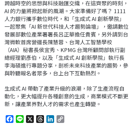
跨越時空的思想與科技融匯交織，在這齊聚的時刻，
AI 的力量將掀起新的風潮。大家準備好了嗎？ 1111
人力銀行攜手數位時代，和「生成式 AI 創新學院」
一起聚焦「AI 新世代科技人才趨勢論壇」，邀請數位
發展部數位產業署署長呂正華擔任貴賓，另外請到台
灣微軟首席營運長陳慧蓉、台灣人工智慧學校
（AIA）秘書長侯宜秀、KPMG 台灣所顧問部執行副
總經理劉彥伯，以及「生成式 AI 創新學院」執行長
李海碩進行專題分享，剖析未來科技產業的趨勢，參
與聆聽報名者眾多，台上台下互動熱烈。
生成式 AI 帶動了產業升級的浪潮，除了生產流程自
動化，更大幅提升各種創意的生成，商業模式不斷更
新，讓產業界對人才的需求也產生轉變。
F
L
X
T
L
C
a
i
h
i
o