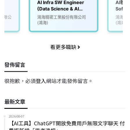
r
AI Infra SW Engineer
AI軟體
(Data Science & AI
Softw
Team)
(Data 
有限公
鴻海精密工業股份有限公司
鴻海精
Team
(鴻海)
(鴻海)
看更多職缺
發佈留言
很抱歉，必須
登入
網站才能發佈留言。
最新文章
2026-08-07
【AI工具】ChatGPT開放免費用戶無限文字聊天 付