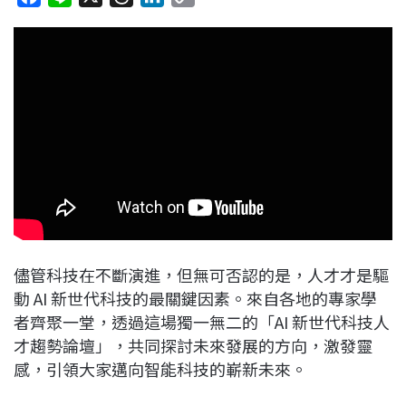
a
i
h
i
o
c
n
r
n
p
e
e
e
k
y
b
a
e
L
o
d
d
i
o
s
I
n
k
n
k
儘管科技在不斷演進，但無可否認的是，人才才是驅
動 AI 新世代科技的最關鍵因素。來自各地的專家學
者齊聚一堂，透過這場獨一無二的「AI 新世代科技人
才趨勢論壇」，共同探討未來發展的方向，激發靈
感，引領大家邁向智能科技的嶄新未來。