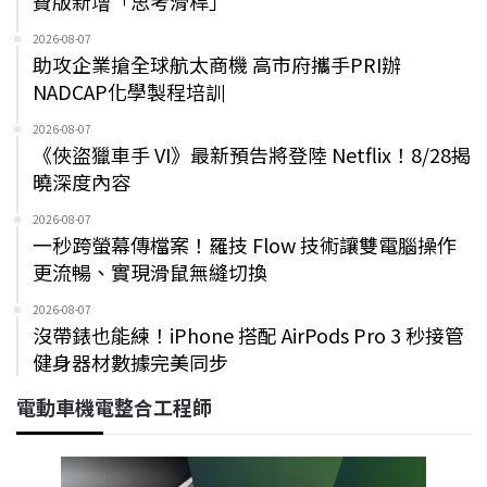
費版新增「思考滑桿」
2026-08-07
助攻企業搶全球航太商機 高市府攜手PRI辦
NADCAP化學製程培訓
2026-08-07
《俠盜獵車手 VI》最新預告將登陸 Netflix！8/28揭
曉深度內容
2026-08-07
一秒跨螢幕傳檔案！羅技 Flow 技術讓雙電腦操作
更流暢、實現滑鼠無縫切換
2026-08-07
沒帶錶也能練！iPhone 搭配 AirPods Pro 3 秒接管
健身器材數據完美同步
電動車機電整合工程師