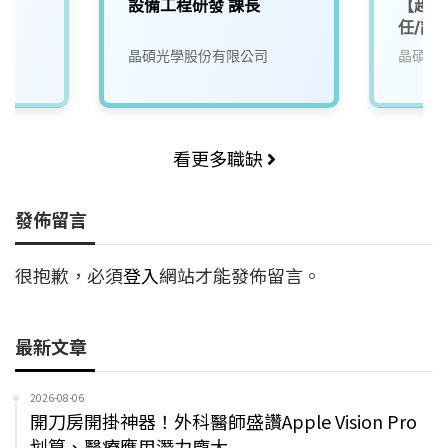
設備工程研發 課長
【越南
任/課
晶碩光學股份有限公司
晶碩光
看更多職缺
發佈留言
很抱歉，必須
登入
網站才能發佈留言。
最新文章
2026-08-06
開刀房開掛神器！外科醫師盛讚Apple Vision Pro
划算、醫療應用潛力龐大