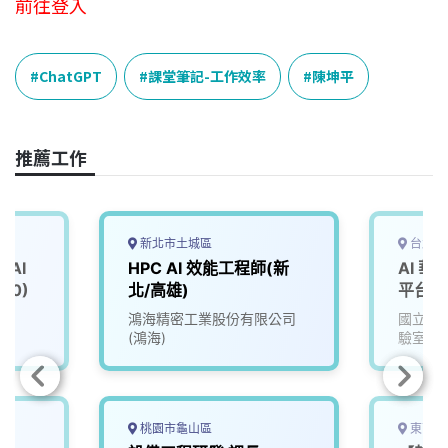
前往登入
ChatGPT
課堂筆記-工作效率
陳坤平
推薦工作
新北市土城區
台北市
AI
HPC AI 效能工程師(新
AI 華
00)
北/高雄)
平台工
院
鴻海精密工業股份有限公司
國立中
(鴻海)
驗室
桃園市龜山區
東南亞