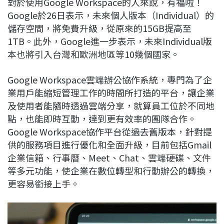
對於使用Google Workspace的人來說，有福啦！
c
n
r
n
p
Google於26日表示，未來個人版本（Individual）的
e
e
e
k
y
儲存空間，將免費升級，從原來的15GB提高至
b
a
e
L
1TB。此外，Google進一步表示，未來Individual版
o
d
d
i
本也將引入台灣和歐洲地區等10幾個國家。
o
s
I
n
k
n
k
Google Workspace雲端辦公協作系統，專門為了企
業用戶能縮短管理工作的時間所打造的平台，讓企業
及使用者能隨時透過雲端分享，就算員工位於不同地
點，也能即時互動，達到更有效率的團隊合作。
Google Workspace協作平台從過去舊版本，針對提
供的服務項目進行優化和全面升級，目前包括Gmail
企業信箱、行事曆、Meet、Chat、雲端硬碟、文件
等多元功能，使企業在數位轉型和行動辦公的轉換，
更容易銜接上手。