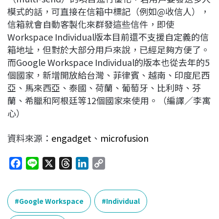
模式的話，可直接在信箱中標記（例如@收信人），
信箱就會自動客製化來群發這些信件，即使
Workspace Individual版本目前還不支援自定義的信
箱地址，但對於大部分用戶來說，已經足夠方便了。
而Google Workspace Individual的版本
也從去年的5
個國家，新增開放給台灣、菲律賓、越南、印度尼西
亞、馬來西亞、泰國、荷蘭、葡萄牙、比利時、芬
蘭、希臘和阿根廷等12個國家來使用。（編譯／李寓
心）
資料來源：
engadget
、
microfusion
F
L
X
T
L
C
a
i
h
i
o
c
n
r
n
p
e
e
e
k
y
Google Workspace
Individual
b
a
e
L