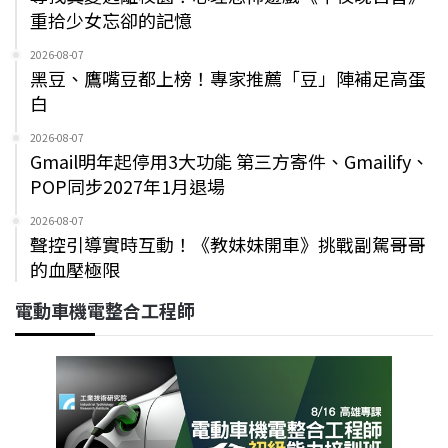
重拾少女忘卻的記憶
2026-08-07
黑豆、鷹嘴豆都上榜！專家推薦「豆」陣補足高蛋
白
2026-08-07
Gmail明年起停用3大功能 第三方寄件、Gmailify、
POP同步2027年1月退場
2026-08-07
聲控引導實時互動！《教妹妹開車》挑戰副駕哥哥
的血壓極限
電動車機電整合工程師