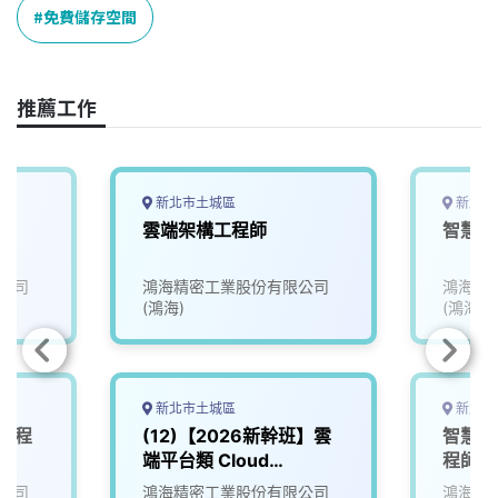
o
d
d
i
免費儲存空間
o
s
I
n
k
n
k
推薦工作
新北市土城區
新北市
雲端架構工程師
智慧醫
公司
鴻海精密工業股份有限公司
鴻海精
(鴻海)
(鴻海)
新北市土城區
新北市
統工程
(12)【2026新幹班】雲
智慧醫
端平台類 Cloud
程師
Platform
公司
鴻海精密工業股份有限公司
鴻海精