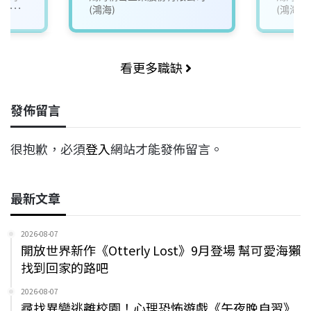
/永豐
(鴻海)
(鴻海)
看更多職缺
發佈留言
很抱歉，必須
登入
網站才能發佈留言。
最新文章
2026-08-07
開放世界新作《Otterly Lost》9月登場 幫可愛海獺
找到回家的路吧
2026-08-07
尋找異變逃離校園！心理恐怖遊戲《午夜晚自習》