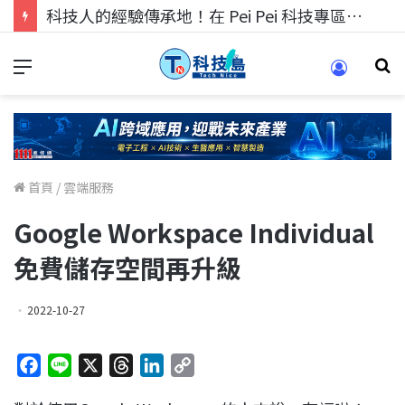
科技人的經驗傳承地！在 Pei Pei 科技專區，與學弟妹交流最硬核的技術
首頁
/
雲端服務
Google Workspace Individual
免費儲存空間再升級
2022-10-27
F
L
X
T
L
C
a
i
h
i
o