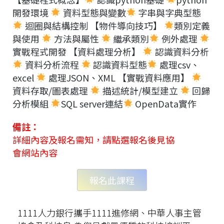
開發環境
資料型態與變數
字串與字典型態
迴圈與結構控制 【物件導向技巧】
類別定義
與使用
方法與屬性
繼承類別
例外處理
實戰程式開發 【資料處理分析】
認識資料分析
資料分析流程
認識資料型態
處理csv、
excel
處理JSON、XML 【實戰資料應用】
資料存取/圖表處理
描述統計/模型建立
回歸
分析模組
SQL server連結
OpenData實作
備註：
詳細內容及報名需知，請點選報名後見協
會網站內容
報名此課程
1111人力銀行攜手1111進修網、中華人事主管