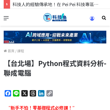
科技人的經驗傳承地！在 Pei Pei 科技專區，與學弟妹交流最硬核的技術
首頁
/
課程
【台北場】Python程式資料分析-
聯成電腦
F
L
X
T
L
C
a
i
h
i
o
c
n
r
n
p
“新手不怕！零基礎程式必修課
！”