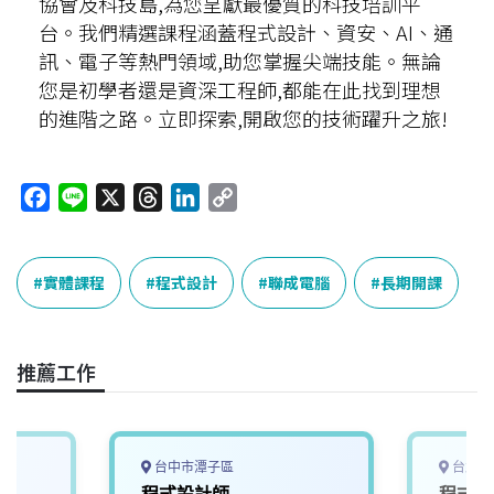
協會及科技島,為您呈獻最優質的科技培訓平
台。我們精選課程涵蓋程式設計、資安、AI、通
訊、電子等熱門領域,助您掌握尖端技能。無論
您是初學者還是資深工程師,都能在此找到理想
的進階之路。立即探索,開啟您的技術躍升之旅!
F
L
X
T
L
C
a
i
h
i
o
c
n
r
n
p
e
e
e
k
y
實體課程
程式設計
聯成電腦
長期開課
b
a
e
L
o
d
d
i
o
s
I
n
推薦工作
k
n
k
台中市潭子區
台北市
程式設計師
程式設