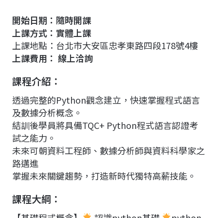
e
e
e
k
y
b
a
e
L
開始日期：隨時開課
o
d
d
i
上課方式：實體上課
o
s
I
n
上課地點：台北市大安區忠孝東路四段178號4樓
k
n
k
上課費用： 線上洽詢
課程介紹：
透過完整的Python觀念建立，快速掌握程式語言
及數據分析概念。
結訓後學員將具備TQC+ Python程式語言認證考
試之能力。
未來可朝資料工程師、數據分析師與資料科學家之
路邁進
掌握未來關鍵趨勢，打造新時代獨特高薪技能。
課程大綱：
【基礎程式概念】
認識python基礎
python