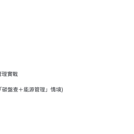
管理實戰
「碳盤查＋能源管理」情境)