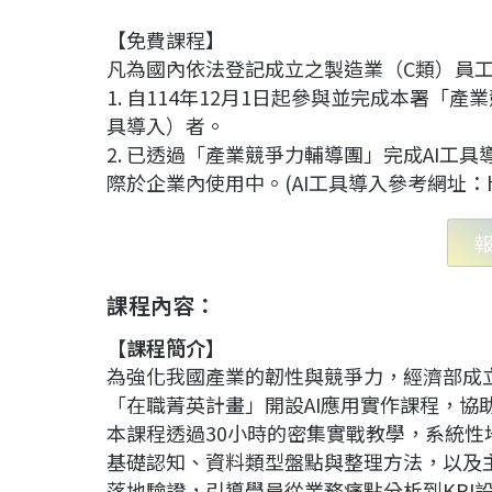
【免費課程】
凡為國內依法登記成立之製造業（C類）員
1. 自114年12月1日起參與並完成本署「
具導入）者。
2. 已透過「產業競爭力輔導團」完成AI
際於企業內使用中。(AI工具導入參考網址：https://eii
課程內容：
【課程簡介】
為強化我國產業的韌性與競爭力，經濟部成
「在職菁英計畫」開設AI應用實作課程，協
本課程透過30小時的密集實戰教學，系統性地
基礎認知、資料類型盤點與整理方法，以及主
落地驗證，引導學員從業務痛點分析到KPI