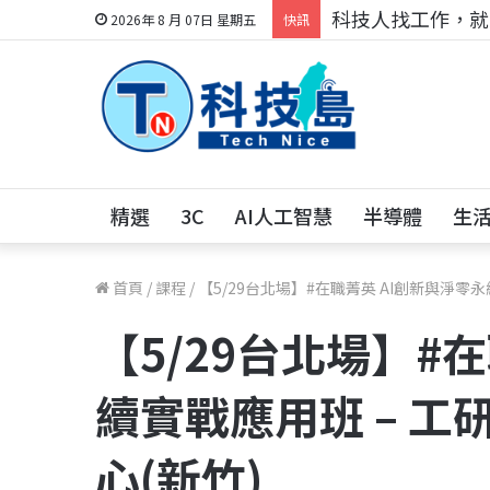
科技人找工作，就到
2026年 8 月 07日 星期五
快訊
精選
3C
AI人工智慧
半導體
生
首頁
/
課程
/
【5/29台北場】#在職菁英 AI創新與淨零
【5/29台北場】#
續實戰應用班 – 
心(新竹)