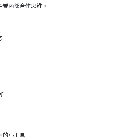
企業內部合作思維。
務
析
出可用的小工具