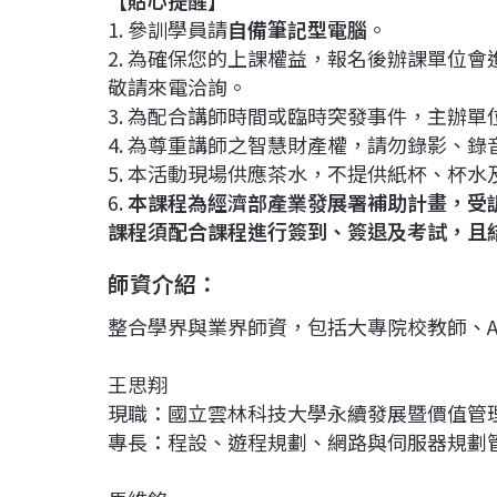
【貼心提醒】
1. 參訓學員請
自備筆記型電腦
。
2. 為確保您的上課權益，報名後辦課單位
敬請來電洽詢。
3. 為配合講師時間或臨時突發事件，主辦
4. 為尊重講師之智慧財產權，請勿錄影、
5. 本活動現場供應茶水，不提供紙杯、杯
6.
本課程為經濟部產業發展署補助計畫，受
課程須配合課程進行簽到、簽退及考試，且
師資介紹：
整合學界與業界師資，包括大專院校教師、A
王思翔
現職：國立雲林科技大學永續發展暨價值管理
專長：程設、遊程規劃、網路與伺服器規劃管