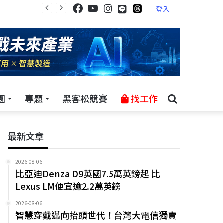
登入
園
專題
黑客松競賽
找工作
最新文章
2026-08-06
比亞迪Denza D9英國7.5萬英鎊起 比
Lexus LM便宜逾2.2萬英鎊
2026-08-06
智慧穿戴邁向抬頭世代！台灣大電信獨賣