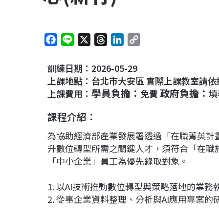
F
L
X
T
L
C
a
i
h
i
o
c
n
r
n
p
訓練日期：2026-05-29
e
e
e
k
y
上課地點：台北市大安區 實際上課教室請依
b
a
e
L
學員負擔：
政府負擔：
上課費用：
免費
填
o
d
d
i
課程介紹：
o
s
I
n
k
n
k
為協助經濟部產業發展署透過「在職菁英計畫
升數位轉型所需之關鍵人才，須符合「在職
「中小企業」員工為優先錄取對象。
1. 以AI技術推動數位轉型與策略落地的業務
2. 從事企業資料整理、分析與AI應用專案