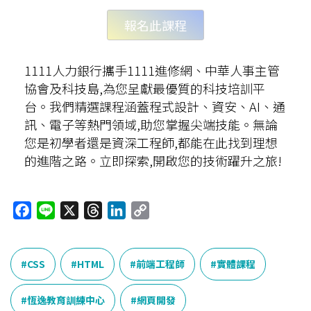
報名此課程
1111人力銀行攜手1111進修網、中華人事主管
協會及科技島,為您呈獻最優質的科技培訓平
台。我們精選課程涵蓋程式設計、資安、AI、通
訊、電子等熱門領域,助您掌握尖端技能。無論
您是初學者還是資深工程師,都能在此找到理想
的進階之路。立即探索,開啟您的技術躍升之旅!
F
L
X
T
L
C
a
i
h
i
o
c
n
r
n
p
e
e
e
k
y
CSS
HTML
前端工程師
實體課程
b
a
e
L
o
d
d
i
恆逸教育訓練中心
網頁開發