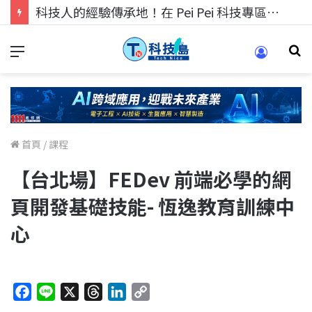
科技人的經驗傳承地！在 Pei Pei 科技專區，與學弟妹交流最硬核的技術
首頁
/
課程
【台北場】FEDev 前端必學的網
頁開發基礎技能- 恆逸教育訓練中
心
F
L
X
T
L
C
a
i
h
i
o