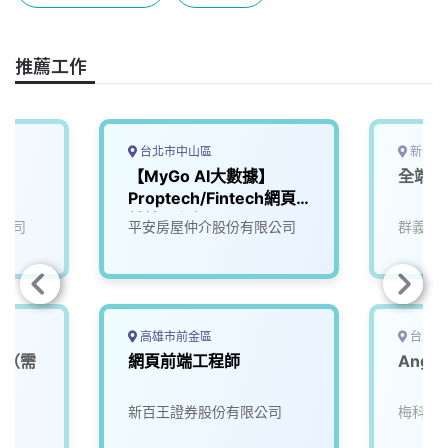
o
s
I
n
k
n
k
推薦工作
台北市中山區
新竹縣
雄
【MyGo AI大數據】
全端/
Proptech/Fintech網頁
前端工程師
公司
平安房屋仲介股份有限公司
群義全
高雄市前金區
台北市
程師（需
網頁前端工程師
Angu
新百王證券股份有限公司
梅科科