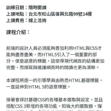
c
n
r
n
p
訓練日期：隨時開課
e
e
e
k
y
上課地點：台北市松山區復興北路99號14樓
b
a
e
L
上課費用：線上洽詢
o
d
d
i
課程介紹：
o
s
I
n
k
n
k
前端的設計人員必須能夠善加利用HTML與CSS才
能夠盡善盡美，而HTML5引入了一個重要的部
分。便是語意的標籤，這使得現代網頁的結構更加
完整，而撰寫與維護網頁時的閱讀也更為清晰。
本課程將逐一的引導學員由熟悉HTML基礎標籤，
一直延伸到HTML 5的語意標籤。
接著會探討基礎CSS的各種基本選取與設定，並且
搭配CSS 3新增的各項功能，如強大的選取器，彈