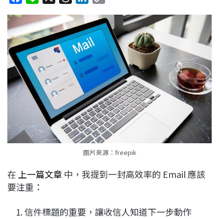
a
i
h
i
o
c
n
r
n
p
e
e
e
k
y
b
a
e
L
o
d
d
i
o
s
I
n
k
n
k
圖片來源：freepik
在
上一篇文章
中，我提到一封高效率的 Email 應該
要注重：
信件標題的重要，讓收信人知道下一步動作