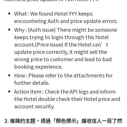
What : We found Hotel YYY keeps
encountering Auth and price update errors.
Why : (Auth issue) There might be someone
keeps trying to login through this Hotel
account.(Price issue) If the Hotel can’t
update price correctly, it might sell the
wrong price to customer and lead to bad
booking experience.
How : Please refer to the attachments for
further details.
Action item : Check the API logs and inform
the Hotel double check their Hotel price and
account security.
2. 複雜的主題，透過「顏色標示」讓收信人一目了然