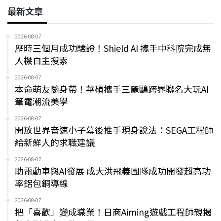
最新文章
2026-08-07
歷時三個月成功驗證！Shield AI 攜手中科院完成無
人機自主搜索
2026-08-07
本命萌友隨身帶！華碩攜手三麗鷗跨界聯名大玩AI
筆電潮流美學
2026-08-07
開放世界音速小子幕後推手現身說法：SEGA工程師
給新鮮人的求職建議
2026-08-07
助電動車與AI發展 成大洪飛義團隊成功開發超高功
率鋁包銅導線
2026-08-07
把「喜歡」變成職業！日商Aiming遊戲工程師親揭