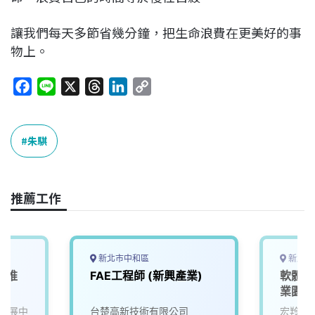
讓我們每天多節省幾分鐘，把生命浪費在更美好的事
物上。
F
L
X
T
L
C
a
i
h
i
o
c
n
r
n
p
e
e
e
k
y
朱騏
b
a
e
L
o
d
d
i
o
s
I
n
推薦工作
k
n
k
新北市中和區
新北市
產業推
FAE工程師 (新興產業)
軟體開
業園區
發展中
台楚高新技術有限公司
宏羚股