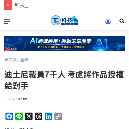
科技人找工作，就到TECH+ 科技專區!
首頁
/
產業
迪士尼裁員7千人 考慮將作品授權
給對手
2023-02-09
F
L
X
T
L
C
a
i
h
i
o