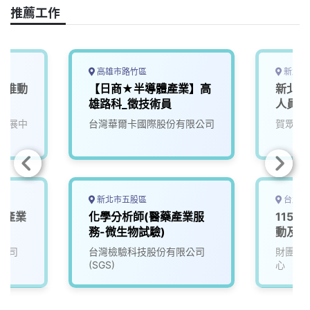
o
s
I
n
推薦工作
k
n
k
高雄市路竹區
新北市
產業推動
【日商★半導體產業】高
新北產
雄路科_徵技術員
人員
發展中
台灣華爾卡國際股份有限公司
賀眾企
新北市五股區
台北市
園產業
化學分析師(醫藥產業服
115D
務-微生物試驗)
動及服
公司
台灣檢驗科技股份有限公司
財團法
(SGS)
心