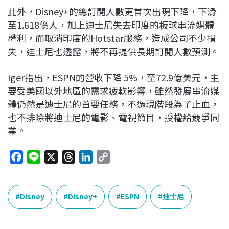
此外，Disney+的總訂閱人數更首次出現下降，下滑
至1.618億人，加上迪士尼失去印度的板球串流媒體
權利，而取消印度的Hotstar服務，造成公司不少損
失，迪士尼也透露，將不再提供長期訂閱人數預測。
Iger指出，ESPN的營收下降 5%，至72.9億美元，主
要受美國以外地區的需求疲軟影響，雖然發展串流媒
體仍然是迪士尼的首要任務，不過現階段為了止血，
也不排除將迪士尼的電影、電視節目，授權給競爭同
業。
F
L
X
T
L
C
a
i
h
i
o
c
n
r
n
p
e
e
e
k
y
Disney
Disney+
ESPN
迪士尼
b
a
e
L
o
d
d
i