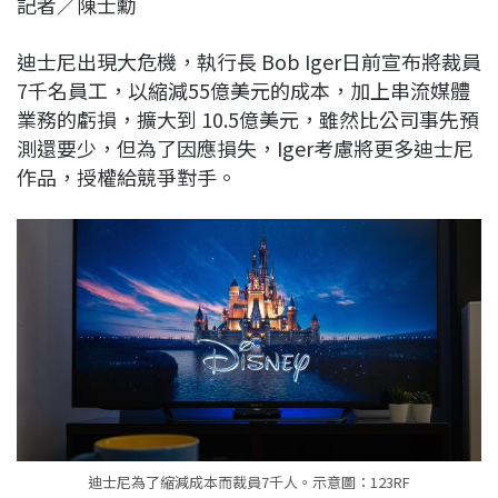
記者／陳士勳
c
n
r
n
p
e
e
e
k
y
迪士尼出現大危機，執行長 Bob Iger日前宣布將裁員
b
a
e
L
7千名員工，以縮減55億美元的成本，加上串流媒體
o
d
d
i
業務的虧損，擴大到 10.5億美元，雖然比公司事先預
o
s
I
n
測還要少，但為了因應損失，Iger考慮將更多迪士尼
k
n
k
作品，授權給競爭對手。
迪士尼為了縮減成本而裁員7千人。示意圖：123RF