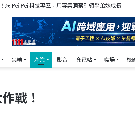
來 Pei Pei 科技專區，用專業洞察引領學弟妹成長
尖端
產業
影音
充電站
職場
校
大作戰！