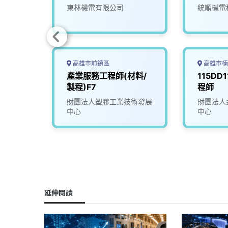
試或電洽
東林機電有限公司
統順機電
高雄市前鎮區
高雄市楠
非機電
產業服務工程師(材料/
115DD
歷，工
製程)F7
程師
學歷，
司
財團法人塑膠工業技術發展
財團法人
中心
中心
延伸閱讀