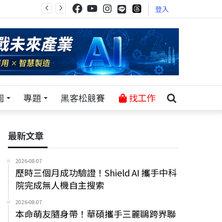
登入
園
專題
黑客松競賽
找工作
最新文章
2026-08-07
歷時三個月成功驗證！Shield AI 攜手中科
院完成無人機自主搜索
2026-08-07
本命萌友隨身帶！華碩攜手三麗鷗跨界聯