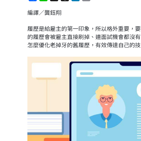
a
i
h
i
o
編譯∕龔鈺翔
c
n
r
n
p
e
e
e
k
y
履歷是給雇主的第一印象，所以格外重要，要
b
a
e
L
的履歷會被雇主直接刷掉、連面試機會都沒有
o
d
d
i
怎麼優化老掉牙的舊履歷，有效傳達自己的技
o
s
I
n
k
n
k