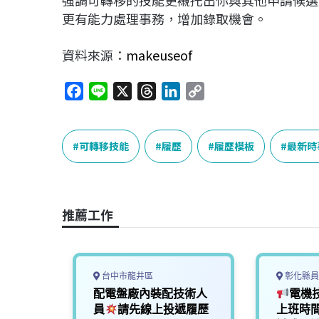
強調可轉移的技能更襯托出你與其他申請候選
更有能力處理事務，增加錄取機會。
資料來源：
makeuseof
F
L
X
T
L
C
a
i
h
i
o
c
n
r
n
p
e
e
e
k
y
可轉移技能
履歷
履歷模板
最新時
b
a
e
L
o
d
d
i
o
s
I
n
推薦工作
k
n
k
台中市龍井區
彰化縣員
可直接
配電盤廠內裝配技術人
電機
面試洽
員
請先線上投遞履歷
上班時