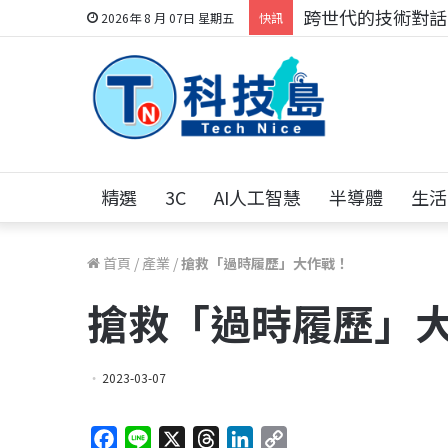
跨世代的技術對話！
2026年 8 月 07日 星期五
快訊
精選
3C
AI人工智慧
半導體
生活
首頁
/
產業
/
搶救「過時履歷」大作戰！
搶救「過時履歷」
2023-03-07
F
L
X
T
L
C