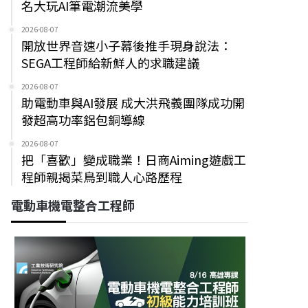
名大玩AI筆電潮流美學
2026-08-07
開放世界音速小子幕後推手現身說法：
SEGA工程師給新鮮人的求職建議
2026-08-07
助電動車與AI發展 成大洪飛義團隊成功開
發超高功率鋁包銅導線
2026-08-07
把「喜歡」變成職業！日商Aiming遊戲工
程師親揭菜鳥到職人心路歷程
電動車機電整合工程師