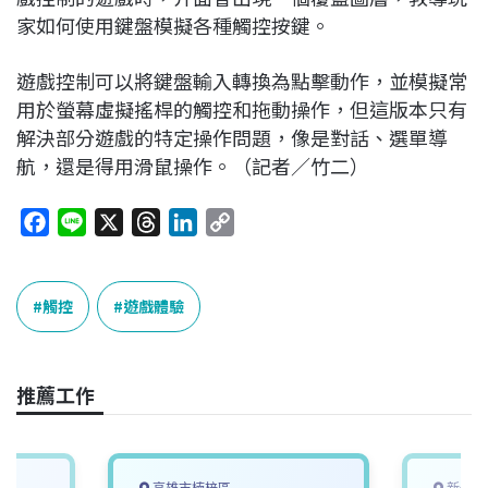
家如何使用鍵盤模擬各種觸控按鍵。
遊戲控制可以將鍵盤輸入轉換為點擊動作，並模擬常
用於螢幕虛擬搖桿的觸控和拖動操作，但這版本只有
解決部分遊戲的特定操作問題，像是對話、選單導
航，還是得用滑鼠操作。（記者／竹二）
F
L
X
T
L
C
a
i
h
i
o
c
n
r
n
p
e
e
e
k
y
觸控
遊戲體驗
b
a
e
L
o
d
d
i
o
s
I
n
推薦工作
k
n
k