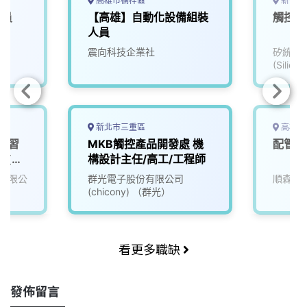
高雄市楠梓區
新竹市
人員
【高雄】自動化設備組裝
觸控晶
人員
震向科技企業社
矽統科
(Silico
Corp.
新北市三重區
高雄市
實習
MKB觸控產品開發處 機
配管拉
師(大
構設計主任/高工/工程師
有限公
群光電子股份有限公司
順森科
(chicony) （群光）
看更多職缺
發佈留言