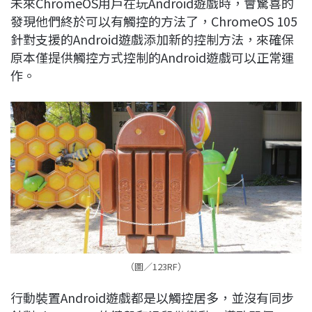
未來ChromeOS用戶在玩Android遊戲時，會驚喜的
c
n
r
n
p
發現他們終於可以有觸控的方法了，ChromeOS 105
e
e
e
k
y
針對支援的Android遊戲添加新的控制方法，來確保
b
a
e
L
原本僅提供觸控方式控制的Android遊戲可以正常運
o
d
d
i
作。
o
s
I
n
k
n
k
（圖／123RF）
行動裝置Android遊戲都是以觸控居多，並沒有同步