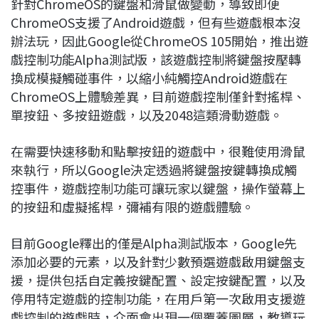
針對ChromeOS的鍵盤和滑鼠做變動，導致即便
ChromeOS支援了Android遊戲，但有些遊戲根本沒
辦法玩，因此Google從ChromeOS 105開始，推出遊
戲控制功能Alpha測試版，該遊戲控制將鍵盤按壓轉
換成模擬觸碰事件，以縮小純觸控Android遊戲在
ChromeOS上體驗差異，目前遊戲控制僅針對搖桿、
單按鈕、多按鈕遊戲，以及2048這類滑動遊戲。
在需要快速移動和點擊按鈕的遊戲中，很難使用滑鼠
來執行，所以Google決定透過將鍵盤按鍵轉換成觸
控事件，遊戲控制功能可讓玩家以鍵盤，操作螢幕上
的按鈕和虛擬搖桿，彌補有限的遊戲體驗。
目前Google釋出的僅是Alpha測試版本，Google先
添加必要的元素，以及針對少數預選遊戲啟用鍵盤支
援，提供包括自定義按鍵配置、設定按鍵配置，以及
停用特定遊戲的控制功能，在用戶第一次啟用支援遊
戲控制的遊戲時，介面會出現一個覆蓋圖層，教導玩