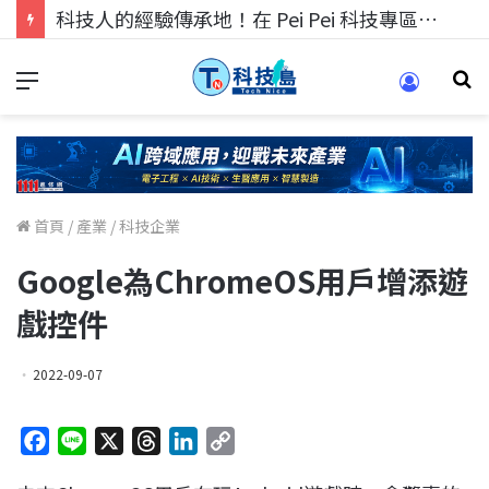
科技人的經驗傳承地！在 Pei Pei 科技專區，與學弟妹交流最硬核的技術
首頁
/
產業
/
科技企業
Google為ChromeOS用戶增添遊
戲控件
2022-09-07
F
L
X
T
L
C
a
i
h
i
o