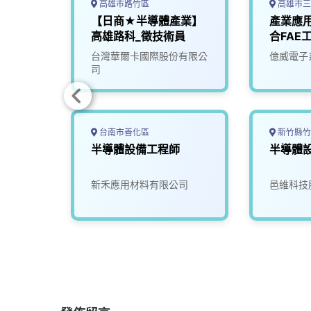
高雄市路竹區
高雄市三
_半導
【日商★半導體產業】
產業應
師
高雄路科_徵技術員
合FAE
究院
台灣華爾卡國際股份有限公
億威電子
司
台南市善化區
新竹縣竹
師
半導體設備工程師
半導體
司
新禾應用材料有限公司
邑維科技