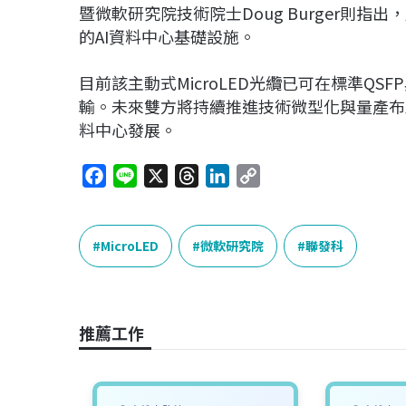
暨微軟研究院技術院士Doug Burger則
的AI資料中心基礎設施。
目前該主動式MicroLED光纜已可在標準QSF
輸。未來雙方將持續推進技術微型化與量產布局，
料中心發展。
F
L
X
T
L
C
a
i
h
i
o
c
n
r
n
p
e
e
e
k
y
MicroLED
微軟研究院
聯發科
b
a
e
L
o
d
d
i
o
s
I
n
推薦工作
k
n
k