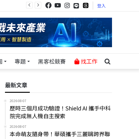
登入
園
專題
黑客松競賽
找工作
最新文章
2026-08-07
歷時三個月成功驗證！Shield AI 攜手中科
院完成無人機自主搜索
2026-08-07
本命萌友隨身帶！華碩攜手三麗鷗跨界聯