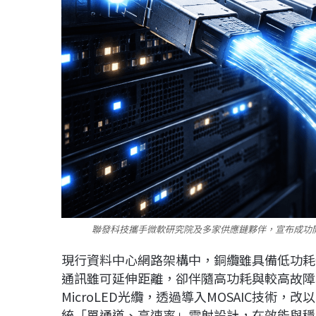
聯發科技攜手微軟研究院及多家供應鏈夥伴，宣布成功開發
現行資料中心網路架構中，銅纜雖具備低功耗
通訊雖可延伸距離，卻伴隨高功耗與較高故障
MicroLED光纜，透過導入MOSAIC技術，
統「單通道、高速率」雷射設計，在效能與穩