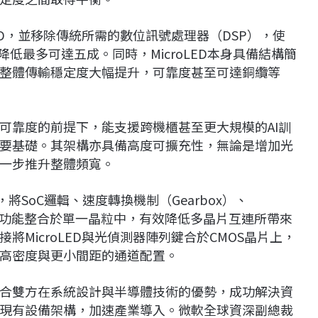
ED，並移除傳統所需的數位訊號處理器（DSP），使
降低最多可達五成。同時，MicroLED本身具備結構簡
整體傳輸穩定度大幅提升，可靠度甚至可達銅纜等
可靠度的前提下，能支援跨機櫃甚至更大規模的AI訓
要基礎。其架構亦具備高度可擴充性，無論是增加光
一步推升整體頻寬。
將SoC邏輯、速度轉換機制（Gearbox）、
等關鍵功能整合於單一晶粒中，有效降低多晶片互連所帶來
MicroLED與光偵測器陣列鍵合於CMOS晶片上，
高密度與更小間距的通道配置。
合作結合雙方在系統設計與半導體技術的優勢，成功解決資
現有設備架構，加速產業導入。微軟全球資深副總裁