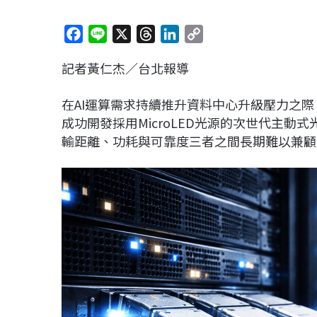
F
L
X
T
L
C
a
i
h
i
o
記者黃仁杰／台北報導
c
n
r
n
p
e
e
e
k
y
在AI運算需求持續推升資料中心升級壓力之
b
a
e
L
成功開發採用MicroLED光源的次世代主動式光纜（A
o
d
d
i
輸距離、功耗與可靠度三者之間長期難以兼顧
o
s
I
n
k
n
k