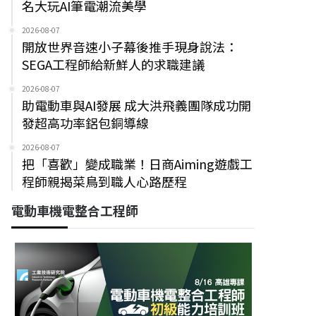
名大玩AI筆電潮流美學
2026-08-07
開放世界音速小子幕後推手現身說法：
SEGA工程師給新鮮人的求職建議
2026-08-07
助電動車與AI發展 成大洪飛義團隊成功開
發超高功率鋁包銅導線
2026-08-07
把「喜歡」變成職業！日商Aiming遊戲工
程師親揭菜鳥到職人心路歷程
電動車機電整合工程師