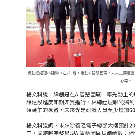
緯創總經理林建勳（左7）說，進駐AI智慧園區，未來主要運營
心等。
楊文科說，緯創是在AI智慧園區中率先動土
讓建設進度如期如質進行，林總經理眼光獨到
領頭羊的象徵，未來光是研發人員至少增加60
楊文科強調，未來除義隆電子總部大樓預計2
工，屆時將完整呈現AI智慧園區規劃績效；相