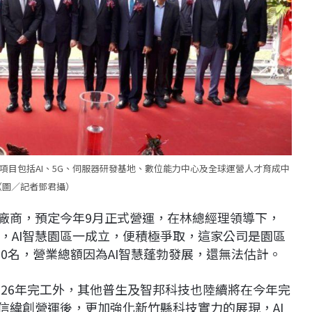
項目包括AI、5G、伺服器研發基地、數位能力中心及全球運營人才育成中
（圖／記者鄧君攝）
的廠商，預定今年9月正式營運，在林總經理領導下，
，AI智慧園區一成立，便積極爭取，這家公司是園區
0名，營業總額因為AI智慧蓬勃發展，還無法估計。
026年完工外，其他普生及智邦科技也陸續將在今年完
信緯創營運後，更加強化新竹縣科技實力的展現，AI