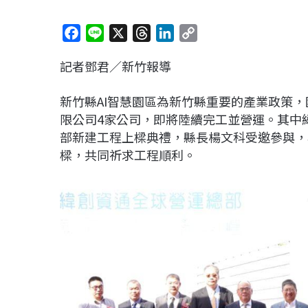
F
L
X
T
L
C
a
i
h
i
o
記者鄧君／新竹報導
c
n
r
n
p
e
e
e
k
y
新竹縣AI智慧園區為新竹縣重要的產業政策
b
a
e
L
限公司4家公司，即將陸續完工並營運。其中緯
o
d
d
i
部新建工程上樑典禮，縣長楊文科受邀參與，
o
s
I
n
樑，共同祈求工程順利。
k
n
k