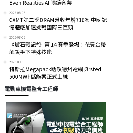
Even Realities AI 眼鏡套裝
2026-08-06
CXMT第二季DRAM營收年增716% 中國記
憶體廠加速挑戰國際三巨頭
2026-08-06
《爐石戰記®》第 14 賽季登場！花費金幣
解鎖手下特殊技能
2026-08-06
特斯拉Megapack助攻德州電網 Ørsted
500MWh儲能案正式上線
電動車機電整合工程師