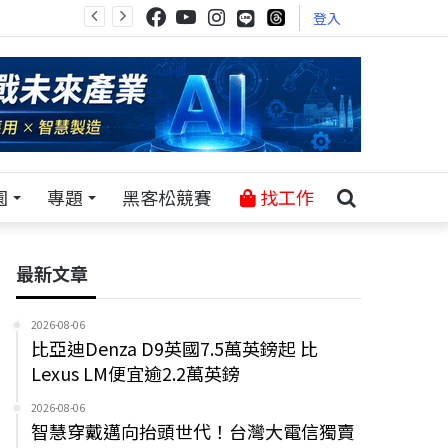
登入
園
專題
黑客松競賽
找工作
最新文章
2026-08-06
比亞迪Denza D9英國7.5萬英鎊起 比
Lexus LM便宜逾2.2萬英鎊
2026-08-06
智慧穿戴邁向抬頭世代！台灣大電信獨賣