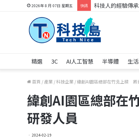
科技人的經驗傳承地
2026年 8 月 07日 星期五
快訊
精選
3C
AI人工智慧
半導體
生活
首頁
/
產業
/
科技企業
/
緯創AI園區總部在竹北上樑 將
緯創AI園區總部在
研發人員
2024-02-19