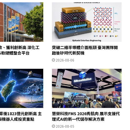
收、獲利創新高 深化工
突破二維半導體介面瓶頸 臺灣團隊開
WS軟硬體整合平台
啟後矽時代新契機
2026-08-06
算衝1823億元創新高 主
慧榮科技FMS 2026秀肌肉 展示支援代
體與機器人成投資重點
理式AI的新一代儲存解決方案
2026-08-05