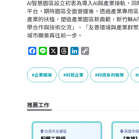
AI智慧園區設立初衷為導入AI與產業接軌，
平台，期待園區全面營運後，透過產業專用區
產業的扶植，塑造產業園區新典範，新竹縣A
學合作與技術交流」、「友善環境與產業群聚
城市願景再往前一步。
F
L
X
T
L
C
a
i
h
i
o
c
n
r
n
p
e
e
e
k
y
企業職場
科技企業
科技系列報導
b
a
e
L
o
d
d
i
o
s
I
n
推薦工作
k
n
k
台南市永康區
高雄市楠